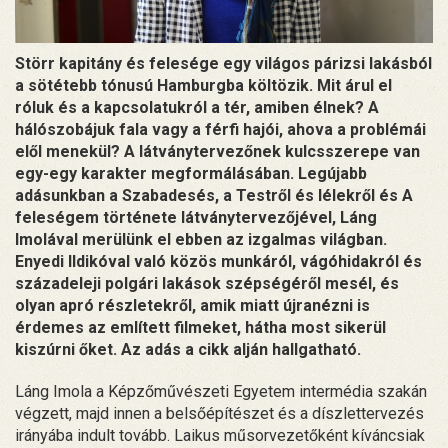
Störr kapitány és felesége egy világos párizsi lakásból
a sötétebb tónusú Hamburgba költözik. Mit árul el
róluk és a kapcsolatukról a tér, amiben élnek? A
hálószobájuk fala vagy a férfi hajói, ahova a problémái
elől menekül? A látványtervezőnek kulcsszerepe van
egy-egy karakter megformálásában. Legújabb
adásunkban a Szabadesés, a Testről és lélekről és A
feleségem története látványtervezőjével, Láng
Imolával merülünk el ebben az izgalmas világban.
Enyedi Ildikóval való közös munkáról, vágóhidakról és
századeleji polgári lakások szépségéről mesél, és
olyan apró részletekről, amik miatt újranézni is
érdemes az említett filmeket, hátha most sikerül
kiszúrni őket. Az adás a cikk alján hallgatható.
Láng Imola a Képzőművészeti Egyetem intermédia szakán
végzett, majd innen a belsőépítészet és a díszlettervezés
irányába indult tovább. Laikus műsorvezetőként kíváncsiak