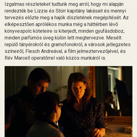
Izgalmas részleteket tudtunk meg arról, hogy mi alapján
rendezték be Lizzie és Störr kapitány lakásait és mennyi
tervezés előzte meg a hajók díszletének megépítését. Az
elképesztően aprólékos munka még a háttérben lévő
könyvespolc köteteire is kiterjedt, minden gyufásdoboz,
minden parfümös üveg külön lett megtervezve. Mesélt
repülő tányérokról és gramofonokról, a városok jellegzetes
színeiről, Flesch Andreával, a film jelmeztervezőjével, és
Rév Marcell operatőrrel való közös munkáról is.