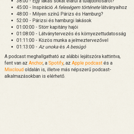
38:00 - Egy lakás sokat elárul a tulajdonosáról?
45:00 - Inspiráció
A feleségem története
látványaihoz
48:00 - Milyen színű Párizs és Hamburg?
52:00 - Párizsi és hamburgi lakások
01:00:00 - Störr kapitány hajói
01:08:00 - Látványtervezés és környezettudatosság
01:11:00 - Közös munka a jelmeztervezővel
01:13:00 -
Az unoka
és
A besúgó
A podcast meghallgatható az alábbi lejátszóra kattintva,
fent van az
Anchor
, a
Spotify
, az
Apple podcast
és a
Mixcloud
oldalán is, illetve más népszerű podcast-
alkalmazásokban is elérhető.