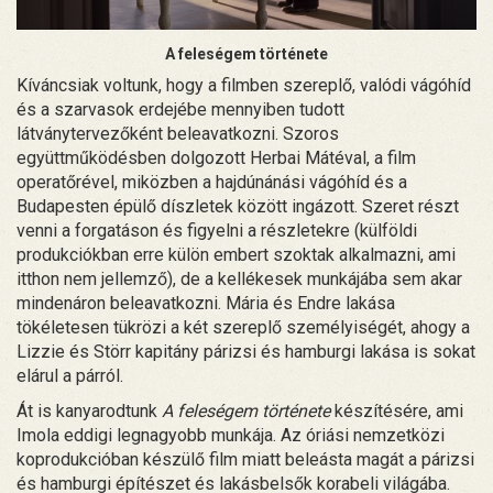
A feleségem története
Kíváncsiak voltunk, hogy a filmben szereplő, valódi vágóhíd
és a szarvasok erdejébe mennyiben tudott
látványtervezőként beleavatkozni. Szoros
együttműködésben dolgozott Herbai Mátéval, a film
operatőrével, miközben a hajdúnánási vágóhíd és a
Budapesten épülő díszletek között ingázott. Szeret részt
venni a forgatáson és figyelni a részletekre (külföldi
produkciókban erre külön embert szoktak alkalmazni, ami
itthon nem jellemző), de a kellékesek munkájába sem akar
mindenáron beleavatkozni. Mária és Endre lakása
tökéletesen tükrözi a két szereplő személyiségét, ahogy a
Lizzie és Störr kapitány párizsi és hamburgi lakása is sokat
elárul a párról.
Át is kanyarodtunk
A feleségem története
készítésére, ami
Imola eddigi legnagyobb munkája. Az óriási nemzetközi
koprodukcióban készülő film miatt beleásta magát a párizsi
és hamburgi építészet és lakásbelsők korabeli világába.