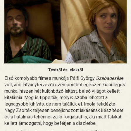
Testről és lélekről
Első komolyabb filmes munkája Pálfi György
Szabadesés
e
volt, ami látványtervezői szempontból egészen különleges
munka, hiszen hét különböző lakást, belső világot kellett
kitalálnia. Meg is tippeltük, melyik szoba lehetett a
legnagyobb kihívás, de nem találtuk el. Imola felidézte
Nagy Zsolték teljesen benejlonozott lakásának készítését
és a hatalmas tehénnel zajló forgatást is, aki miatt falakat
kellett átmozgatni, hogy beférjen a díszletbe.