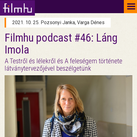
To
na
2021. 10. 25. Pozsonyi Janka, Varga Dénes
Filmhu podcast #46: Láng
Imola
A Testről és lélekről és A feleségem története
látványtervezőjével beszélgetünk