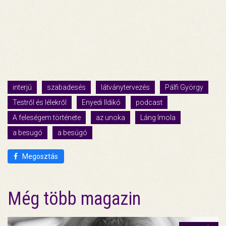
interjú
szabadesés
látványtervezés
Pálfi György
Testről és lélekről
Enyedi Ildikó
podcast
A feleségem története
az unoka
Láng Imola
a besugó
a besúgó
Megosztás
Még több magazin