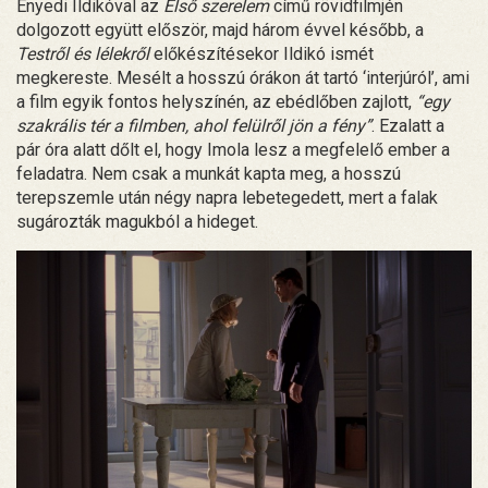
Enyedi Ildikóval az
Első szerelem
című rövidfilmjén
dolgozott együtt először, majd három évvel később, a
Testről és lélekről
előkészítésekor Ildikó ismét
megkereste. Mesélt a hosszú órákon át tartó ‘interjúról’, ami
a film egyik fontos helyszínén, az ebédlőben zajlott,
“egy
szakrális tér a filmben, ahol felülről jön a fény”
. Ezalatt a
pár óra alatt dőlt el, hogy Imola lesz a megfelelő ember a
feladatra. Nem csak a munkát kapta meg, a hosszú
terepszemle után négy napra lebetegedett, mert a falak
sugározták magukból a hideget.