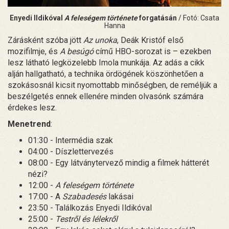
Enyedi Ildikóval
A feleségem története
forgatásán
/ Fotó: Csata
Hanna
Zárásként szóba jött
Az unoka
, Deák Kristóf első
mozifilmje, és
A besúgó
című HBO-sorozat is – ezekben
lesz látható legközelebb Imola munkája. Az adás a cikk
alján hallgatható, a technika ördögének köszönhetően a
szokásosnál kicsit nyomottabb minőségben, de reméljük a
beszélgetés ennek ellenére minden olvasónk számára
érdekes lesz.
Menetrend
:
01:30 - Intermédia szak
04:00 - Díszlettervezés
08:00 - Egy látványtervező mindig a filmek hátterét
nézi?
12:00 -
A feleségem története
17:00 - A
Szabadesés
lakásai
23:50 - Találkozás Enyedi Ildikóval
25:00 -
Testről és lélekről