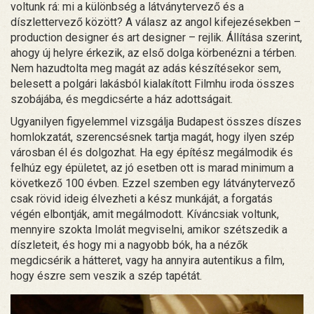
voltunk rá: mi a különbség a látványtervező és a
díszlettervező között? A válasz az angol kifejezésekben –
production designer és art designer – rejlik. Állítása szerint,
ahogy új helyre érkezik, az első dolga körbenézni a térben.
Nem hazudtolta meg magát az adás készítésekor sem,
belesett a polgári lakásból kialakított Filmhu iroda összes
szobájába, és megdicsérte a ház adottságait.
Ugyanilyen figyelemmel vizsgálja Budapest összes díszes
homlokzatát, szerencsésnek tartja magát, hogy ilyen szép
városban él és dolgozhat. Ha egy építész megálmodik és
felhúz egy épületet, az jó esetben ott is marad minimum a
következő 100 évben. Ezzel szemben egy látványtervező
csak rövid ideig élvezheti a kész munkáját, a forgatás
végén elbontják, amit megálmodott. Kíváncsiak voltunk,
mennyire szokta Imolát megviselni, amikor szétszedik a
díszleteit, és hogy mi a nagyobb bók, ha a nézők
megdicsérik a hátteret, vagy ha annyira autentikus a film,
hogy észre sem veszik a szép tapétát.