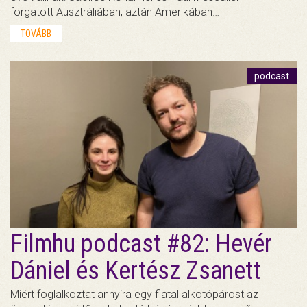
forgatott Ausztráliában, aztán Amerikában…
TOVÁBB
podcast
Filmhu podcast #82: Hevér
Dániel és Kertész Zsanett
Miért foglalkoztat annyira egy fiatal alkotópárost az