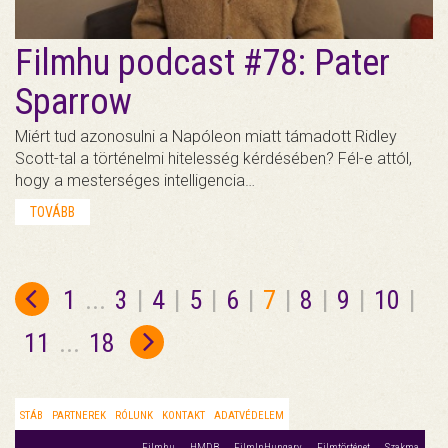
Filmhu podcast #78: Pater
Sparrow
Miért tud azonosulni a Napóleon miatt támadott Ridley
Scott-tal a történelmi hitelesség kérdésében? Fél-e attól,
hogy a mesterséges intelligencia…
TOVÁBB
1
...
3
|
4
|
5
|
6
|
7
|
8
|
9
|
10
|
11
...
18
STÁB
PARTNEREK
RÓLUNK
KONTAKT
ADATVÉDELEM
Filmhu
HMDB
FilmInHungary
Filmtörténet
Szakma