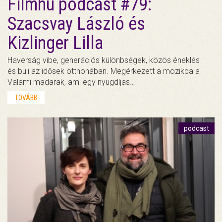
Filmhu podcast #79:
Szacsvay László és
Kizlinger Lilla
Haverság vibe, generációs különbségek, közös éneklés
és buli az idősek otthonában. Megérkezett a mozikba a
Valami madarak, ami egy nyugdíjas…
TOVÁBB
podcast