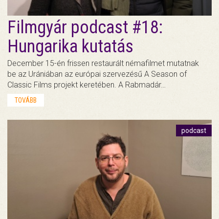
Filmgyár podcast #18:
Hungarika kutatás
December 15-én frissen restaurált némafilmet mutatnak
be az Urániában az európai szervezésű A Season of
Classic Films projekt keretében. A Rabmadár…
TOVÁBB
podcast