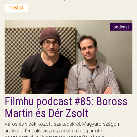
TOVÁBB
podcast
Filmhu podcast #85: Boross
Martin és Dér Zsolt
Város és vidék közötti szakadékról, Magyarországon
uralkodó feudális viszonyokról, na meg arról is