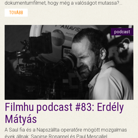
dokumentumfilmet, hogy még a valóságot mutassa?…
TOVÁBB
podcast
Filmhu podcast #83: Erdély
Mátyás
A Saul fia és a Napszàllta operatőre mögött mozgalmas
évek állnak: Saoirse Ronannel és Paul Mescallel