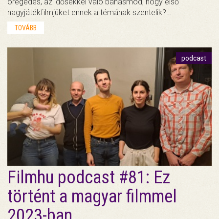
öregedés, az idősekkel való bánásmód, hogy első
nagyjátékfilmjüket ennek a témának szentelik?…
TOVÁBB
podcast
Filmhu podcast #81: Ez
történt a magyar filmmel
2023-ban