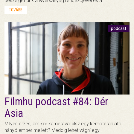
beszélgettünk a Nyersanyag rendezőjével és a…
TOVÁBB
podcast
Filmhu podcast #84: Dér
Asia
Milyen érzés, amikor kamerával ülsz egy kemoterápiától
hányó ember mellett? Meddig lehet vágni egy