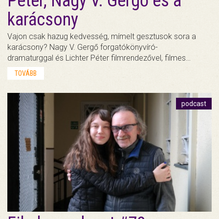
Péter, Nagy V. Gergő és a
karácsony
Vajon csak hazug kedvesség, mímelt gesztusok sora a
karácsony? Nagy V. Gergő forgatókönyvíró-
dramaturggal és Lichter Péter filmrendezővel, filmes…
TOVÁBB
podcast