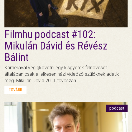
Filmhu podcast #102:
Mikulán Dávid és Révész
Bálint
Kamerával végigkövetni egy kisgyerek felnövését
általában csak a lelkesen házi videózó szülőknek adatik
meg. Mikulán Dávid 2011 tavaszán…
TOVÁBB
podcast