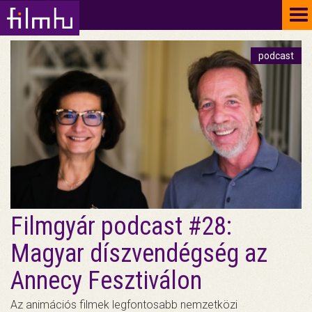
To
na
podcast
Filmgyár podcast #28:
Magyar díszvendégség az
Annecy Fesztiválon
Az animációs filmek legfontosabb nemzetközi