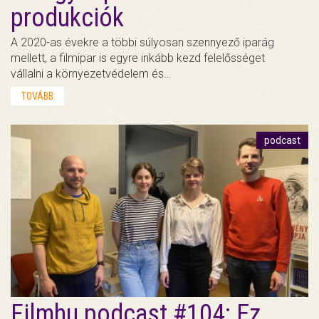
produkciók
A 2020-as évekre a többi súlyosan szennyező iparág
mellett, a filmipar is egyre inkább kezd felelősséget
vállalni a környezetvédelem és…
TOVÁBB
podcast
Filmhu podcast #104: Ez