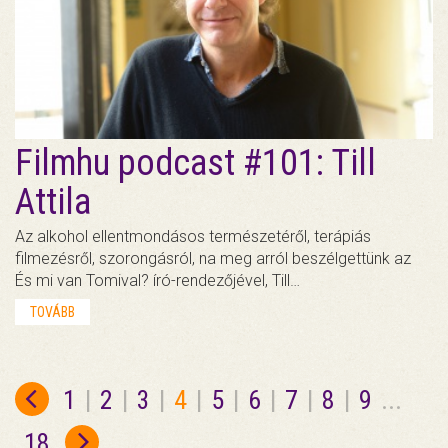
Filmhu podcast #101: Till
Attila
Az alkohol ellentmondásos természetéről, terápiás
filmezésről, szorongásról, na meg arról beszélgettünk az
És mi van Tomival? író-rendezőjével, Till…
TOVÁBB
1
|
2
|
3
|
4
|
5
|
6
|
7
|
8
|
9
...
18