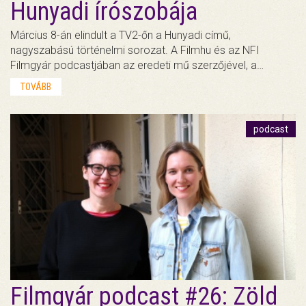
Hunyadi írószobája
Március 8-án elindult a TV2-őn a Hunyadi című,
nagyszabású történelmi sorozat. A Filmhu és az NFI
Filmgyár podcastjában az eredeti mű szerzőjével, a…
TOVÁBB
podcast
Filmgyár podcast #26: Zöld