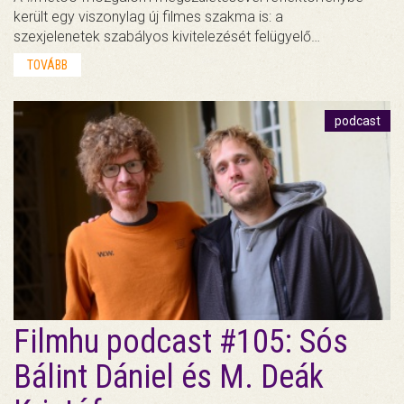
került egy viszonylag új filmes szakma is: a
szexjelenetek szabályos kivitelezését felügyelő…
TOVÁBB
podcast
Filmhu podcast #105: Sós
Bálint Dániel és M. Deák