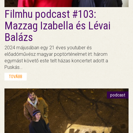
Filmhu podcast #103:
Mazzag Izabella és Lévai
Balázs
2024 májusában egy 21 éves youtuber és
előadóművész magyar poptörténelmet írt: három
egymást követő este telt házas koncertet adott a
Puskás…
TOVÁBB
podcast