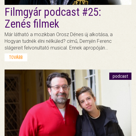
Filmgyár podcast #25:
Zenés filmek
Már látható a mozikban Orosz Dénes új alkotása, a
Hogyan tudnék élni nélküled? című, Demjén Ferenc
slágereit felvonultató musical. Ennek apropóján…
TOVÁBB
podcast