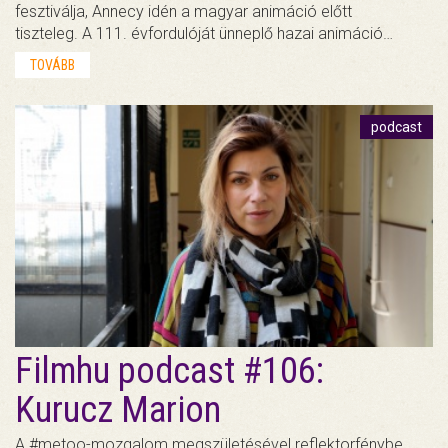
fesztiválja, Annecy idén a magyar animáció előtt
tiszteleg. A 111. évfordulóját ünneplő hazai animáció…
TOVÁBB
podcast
Filmhu podcast #106:
Kurucz Marion
A #metoo-mozgalom megszületésével reflektorfénybe