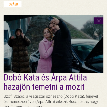
TOVÁBB
hír
Dobó Kata és Árpa Attila
hazajön temetni a mozit
Szofi Szabó, a világsztár színésznő (Dobó Kata), férjével
és menedzserével (Árpa Attila) érkezik Budapestre, hogy
múltját bemutassa egy…