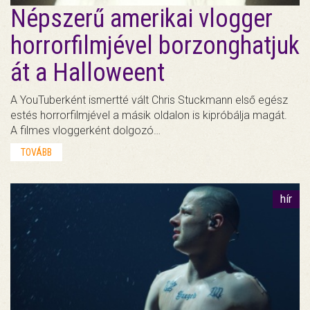
Népszerű amerikai vlogger
horrorfilmjével borzonghatjuk
át a Halloweent
A YouTuberként ismertté vált Chris Stuckmann első egész
estés horrorfilmjével a másik oldalon is kipróbálja magát.
A filmes vloggerként dolgozó…
TOVÁBB
hír