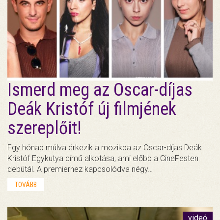
Ismerd meg az Oscar-díjas
Deák Kristóf új filmjének
szereplőit!
Egy hónap múlva érkezik a mozikba az Oscar-díjas Deák
Kristóf Egykutya című alkotása, ami előbb a CineFesten
debütál. A premierhez kapcsolódva négy…
TOVÁBB
videó