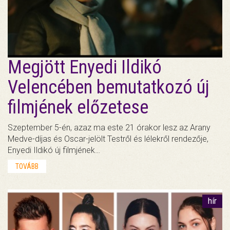
Megjött Enyedi Ildikó
Velencében bemutatkozó új
filmjének előzetese
Szeptember 5-én, azaz ma este 21 órakor lesz az Arany
Medve-díjas és Oscar-jelölt Testről és lélekről rendezője,
Enyedi Ildikó új filmjének…
TOVÁBB
hír