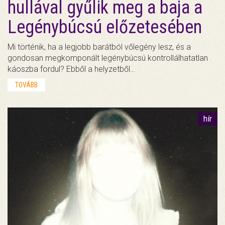
hullával gyűlik meg a baja a
Legénybúcsú előzetesében
Mi történik, ha a legjobb barátból vőlegény lesz, és a
gondosan megkomponált legénybúcsú kontrollálhatatlan
káoszba fordul? Ebből a helyzetből…
TOVÁBB
hír