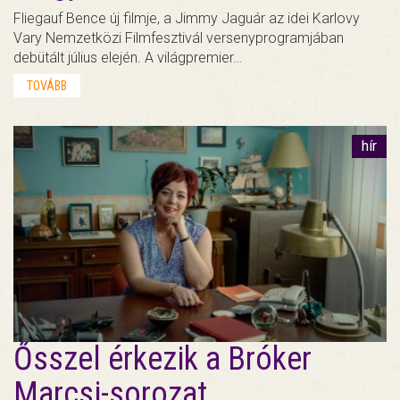
Fliegauf Bence új filmje, a Jimmy Jaguár az idei Karlovy
Vary Nemzetközi Filmfesztivál versenyprogramjában
debütált július elején. A világpremier…
TOVÁBB
hír
Ősszel érkezik a Bróker
Marcsi-sorozat