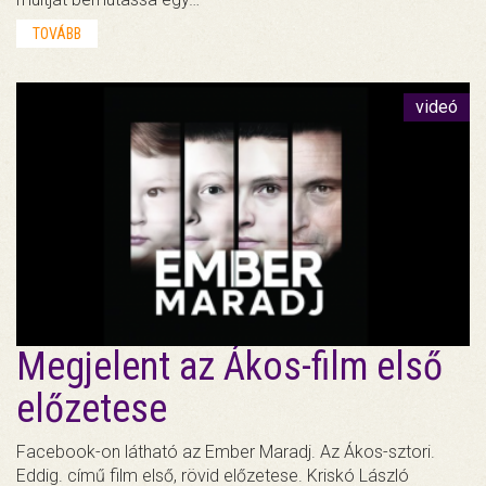
TOVÁBB
videó
Megjelent az Ákos-film első
előzetese
Facebook-on látható az Ember Maradj. Az Ákos-sztori.
Eddig. című film első, rövid előzetese. Kriskó László