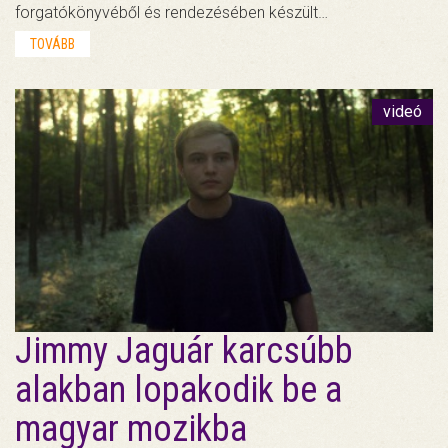
forgatókönyvéből és rendezésében készült…
TOVÁBB
videó
Jimmy Jaguár karcsúbb
alakban lopakodik be a
magyar mozikba