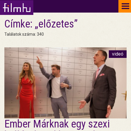
To
na
Címke: „előzetes”
Találatok száma: 340
videó
Ember Márknak egy szexi