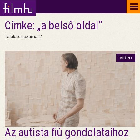
To
na
Címke: „a belső oldal”
Találatok száma: 2
videó
Az autista fiú gondolataihoz