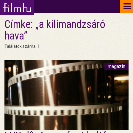
To
na
Címke: „a kilimandzsáró
hava”
Találatok száma: 1
magazin