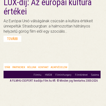
LUX-díj: Az európai kultúra
értékei
Az Európai Unió válságának csúcsán a kultúra értékeit
ünnepeltük Strasbourgban: a halmozottan hátrányos
helyzetű görög film elől egy szociális…
TOVÁBB
STÁB
PARTNEREK
RÓLUNK
KONTAKT
ADATVÉDELEM
Filmhu
HMDB
FilmInHungary
Filmtörténet
Szakma
A FILMHU-CSOPORT kiadója Film.hu Kft. © Minden jog fenntartva 2000-2026