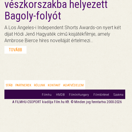
vészkorszakba helyezett
Bagoly-folyót
A Los Angeles-i Independent Shorts Awards-on nyert két
díjat Hódi Jenő Hagyaték című kisjátékfilmje, amely
Ambrose Bierce híres novelláját értelmezi…
TOVÁBB
STÁB
PARTNEREK
RÓLUNK
KONTAKT
ADATVÉDELEM
Filmhu
HMDB
FilmInHungary
Filmtörténet
Szakma
A FILMHU-CSOPORT kiadója Film.hu Kft. © Minden jog fenntartva 2000-2026