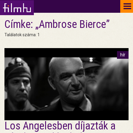
To
na
Címke: „Ambrose Bierce”
Találatok száma: 1
hír
Los Angelesben díjazták a