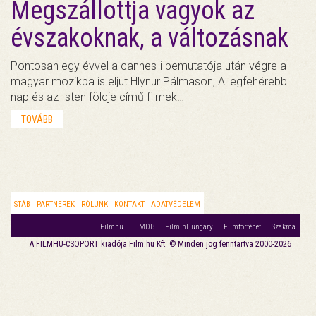
Megszállottja vagyok az
évszakoknak, a változásnak
Pontosan egy évvel a cannes-i bemutatója után végre a
magyar mozikba is eljut Hlynur Pálmason, A legfehérebb
nap és az Isten földje című filmek…
TOVÁBB
STÁB
PARTNEREK
RÓLUNK
KONTAKT
ADATVÉDELEM
Filmhu
HMDB
FilmInHungary
Filmtörténet
Szakma
A FILMHU-CSOPORT kiadója Film.hu Kft. © Minden jog fenntartva 2000-2026