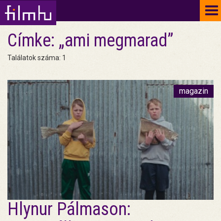
To
na
Címke: „ami megmarad”
Találatok száma: 1
magazin
Hlynur Pálmason: