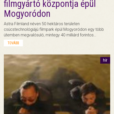
filmgyártó központja épül
Mogyoródon
Astra Filmland néven 50 hektáros területen
csúcstechnológiájú filmpark épül Mogyoródon egy több
ütemben megvalósuló, mintegy 40 milliárd forintos…
TOVÁBB
hír