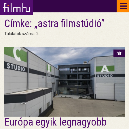
To
na
Címke: „astra filmstúdió”
Találatok száma: 2
hír
Európa egyik legnagyobb