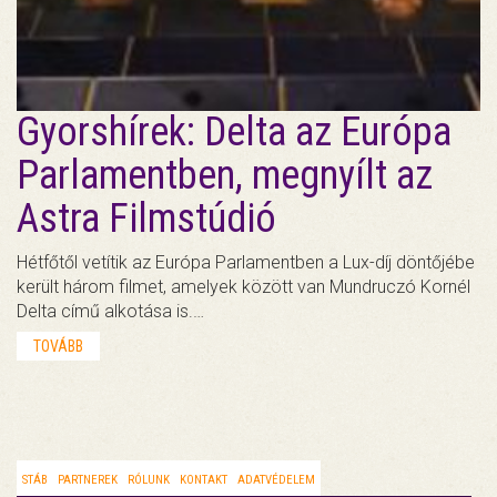
Gyorshírek: Delta az Európa
Parlamentben, megnyílt az
Astra Filmstúdió
Hétfőtől vetítik az Európa Parlamentben a Lux-díj döntőjébe
került három filmet, amelyek között van Mundruczó Kornél
Delta című alkotása is.…
TOVÁBB
STÁB
PARTNEREK
RÓLUNK
KONTAKT
ADATVÉDELEM