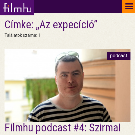
To
na
Címke: „Az expecíció”
Találatok száma: 1
podcast
Filmhu podcast #4: Szirmai