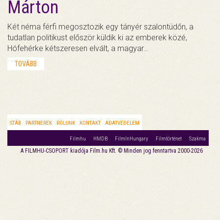
Márton
Két néma férfi megosztozik egy tányér szalontüdőn, a
tudatlan politikust először küldik ki az emberek közé,
Hófehérke kétszeresen elvált, a magyar…
TOVÁBB
STÁB
PARTNEREK
RÓLUNK
KONTAKT
ADATVÉDELEM
Filmhu
HMDB
FilmInHungary
Filmtörténet
Szakma
A FILMHU-CSOPORT kiadója Film.hu Kft. © Minden jog fenntartva 2000-2026