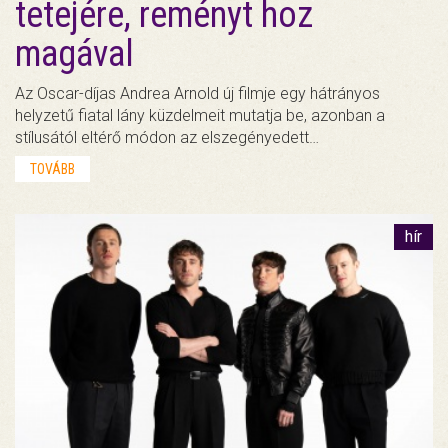
tetejére, reményt hoz
magával
Az Oscar-díjas Andrea Arnold új filmje egy hátrányos
helyzetű fiatal lány küzdelmeit mutatja be, azonban a
stílusától eltérő módon az elszegényedett…
TOVÁBB
hír