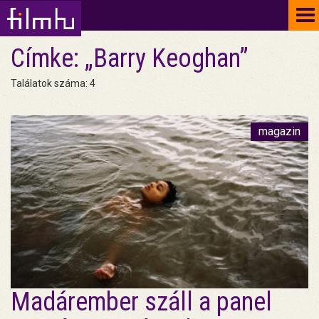
To
na
Címke: „Barry Keoghan”
Találatok száma: 4
magazin
Madárember száll a panel