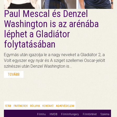
Paul Mescal és Denzel
Washington is az arénába
léphet a Gladiátor
folytatásában
Egymás után igazolja le a nagy neveket a Gladiátor 2, a
Volt egyszer egy nyár és A sziget szellemei Oscar-jelölt
színészei után Denzel Washington is…
TOVÁBB
STÁB
PARTNEREK
RÓLUNK
KONTAKT
ADATVÉDELEM
Filmhu
HMDB
FilmInHungary
Filmtörténet
Szakma