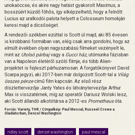
unokaöccse, és akire nagy hatást gyakorolt Maximus, a
bosszúért küzdő főhős, így elképzelhető, hogy a felnőtt
Lucius az uralkodói palota helyett a Colosseum homokján
keresi majd a dicsőséget.
A rendezői székben ezúttal is Scott ül majd, aki 85 évesen
is kirobbanó formában van, elég csak arra gondolni, hogy az
elmúlt években olyan nagyszabású filmeket vezényelt le,
mint az
Utolsó párbaj
vagy a
Gucci ház
, utómunka fázisban
van a Napoleon életéről szóló filmje, és több Alien-
projektet is fejleszt párhuzamosan. A forgatókönyvet David
Scarpa jegyzi, aki 2017-ben már dolgozott Scott-tal a
Világ
összes pénze
című film kapcsán. Az első rész
díszlettervezője Janty Yates és látványtervezője Arthur
Max is visszatérnek, míg az operatőr Dariusz Wolski lesz,
aki Scott állandó alkotótársa a 2012-es
Prometheus
óta.
Forrás: Variety, THR / Címpalkép: Paul Mescal, Russeél Crowe a
Gladiátorban, Denzel Washington
ridley scott
denzel washington
paul mescal