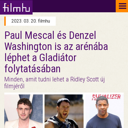
To
na
2023. 03. 20. filmhu
Paul Mescal és Denzel
Washington is az arénába
léphet a Gladiátor
folytatásában
Minden, amit tudni lehet a Ridley Scott új
filmjéről