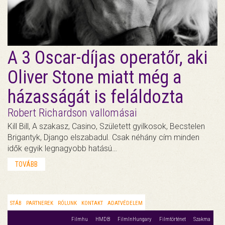
A 3 Oscar-díjas operatőr, aki
Oliver Stone miatt még a
házasságát is feláldozta
Robert Richardson vallomásai
Kill Bill, A szakasz, Casino, Született gyilkosok, Becstelen
Brigantyk, Django elszabadul. Csak néhány cím minden
idők egyik legnagyobb hatású…
TOVÁBB
STÁB
PARTNEREK
RÓLUNK
KONTAKT
ADATVÉDELEM
Filmhu
HMDB
FilmInHungary
Filmtörténet
Szakma