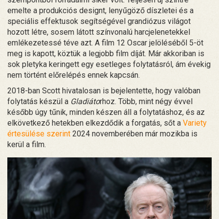
emelte a produkciós designt, lenyűgöző díszletei és a
speciális effektusok segítségével grandiózus világot
hozott létre, sosem látott színvonalú harcjelenetekkel
emlékezetessé téve azt. A film 12 Oscar jelöléséből 5-öt
meg is kapott, köztük a legjobb film díját. Már akkoriban is
sok pletyka keringett egy esetleges folytatásról, ám évekig
nem történt előrelépés ennek kapcsán.
2018-ban Scott hivatalosan is bejelentette, hogy valóban
folytatás készül a
Gladiáto
rhoz. Több, mint négy évvel
később úgy tűnik, minden készen áll a folytatáshoz, és az
elkövetkező hetekben elkezdődik a forgatás, sőt a
Variety
értesülése szerint
2024 novemberében már mozikba is
kerül a film.