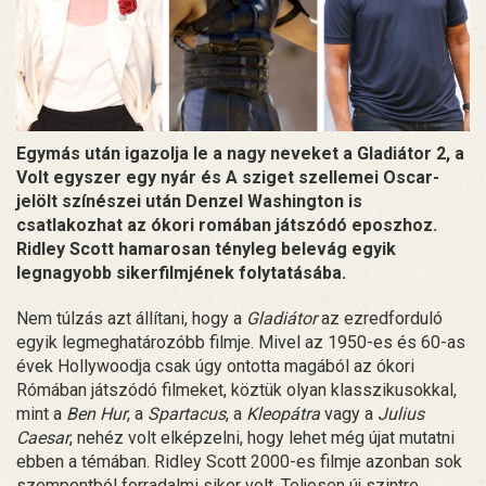
Egymás után igazolja le a nagy neveket a Gladiátor 2, a
Volt egyszer egy nyár és A sziget szellemei Oscar-
jelölt színészei után Denzel Washington is
csatlakozhat az ókori romában játszódó eposzhoz.
Ridley Scott hamarosan tényleg belevág egyik
legnagyobb sikerfilmjének folytatásába.
Nem túlzás azt állítani, hogy a
Gladiátor
az ezredforduló
egyik legmeghatározóbb filmje. Mivel az 1950-es és 60-as
évek Hollywoodja csak úgy ontotta magából az ókori
Rómában játszódó filmeket, köztük olyan klasszikusokkal,
mint a
Ben Hur
, a
Spartacus
, a
Kleopátra
vagy a
Julius
Caesar
, nehéz volt elképzelni, hogy lehet még újat mutatni
ebben a témában. Ridley Scott 2000-es filmje azonban sok
szempontból forradalmi siker volt. Teljesen új szintre