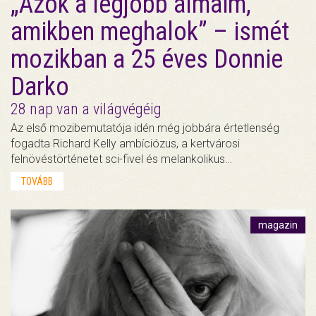
„Azok a legjobb álmaim,
amikben meghalok” – ismét
mozikban a 25 éves Donnie
Darko
28 nap van a világvégéig
Az első mozibemutatója idén még jobbára értetlenség
fogadta Richard Kelly ambíciózus, a kertvárosi
felnövéstörténetet sci-fivel és melankolikus…
TOVÁBB
magazin