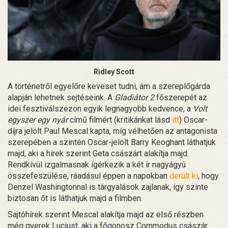
Ridley Scott
A történetről egyelőre keveset tudni, ám a szereplőgárda
alapján lehetnek sejtéseink. A
Gladiátor 2
főszerepét az
idei fesztiválszezon egyik legnagyobb kedvence, a
Volt
egyszer egy nyár
című filmért (kritikánkat lásd
itt
) Oscar-
díjra jelölt Paul Mescal kapta, míg vélhetően az antagonista
szerepében a szintén Oscar-jelölt Barry Keoghant láthatjuk
majd, aki a hírek szerint Geta császárt alakítja majd.
Rendkívül izgalmasnak ígérkezik a két ír nagyágyú
összefeszülése, ráadásul éppen a napokban
derült ki
, hogy
Denzel Washingtonnal is tárgyalások zajlanak, így szinte
biztosan őt is láthatjuk majd a filmben.
Sajtóhírek szerint Mescal alakítja majd az első részben
még gyerek Luciust, aki a főgonosz Commodus császár