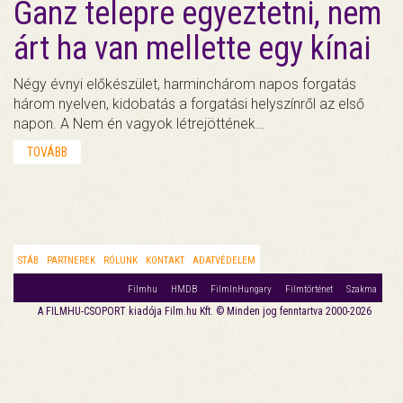
Ganz telepre egyeztetni, nem
árt ha van mellette egy kínai
Négy évnyi előkészület, harminchárom napos forgatás
három nyelven, kidobatás a forgatási helyszínről az első
napon. A Nem én vagyok létrejöttének…
TOVÁBB
STÁB
PARTNEREK
RÓLUNK
KONTAKT
ADATVÉDELEM
Filmhu
HMDB
FilmInHungary
Filmtörténet
Szakma
A FILMHU-CSOPORT kiadója Film.hu Kft. © Minden jog fenntartva 2000-2026