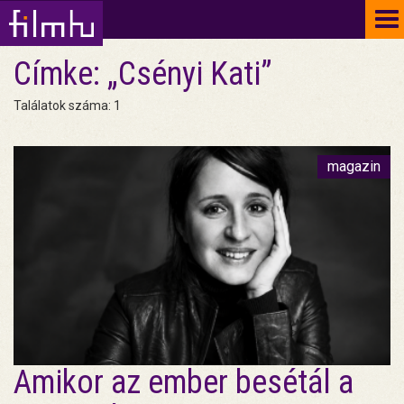
To
na
Címke: „Csényi Kati”
Találatok száma: 1
magazin
Amikor az ember besétál a