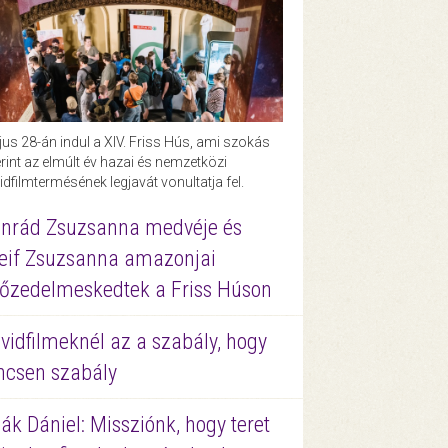
us 28-án indul a XIV. Friss Hús, ami szokás
rint az elmúlt év hazai és nemzetközi
idfilmtermésének legjavát vonultatja fel.
nrád Zsuzsanna medvéje és
eif Zsuzsanna amazonjai
őzedelmeskedtek a Friss Húson
vidfilmeknél az a szabály, hogy
ncsen szabály
ák Dániel: Missziónk, hogy teret