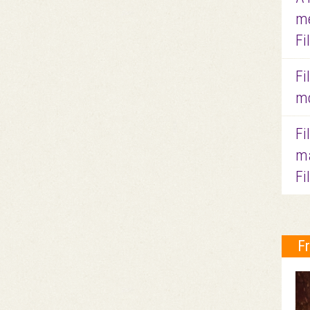
me
Fi
Fi
mo
Fi
ma
Fi
F