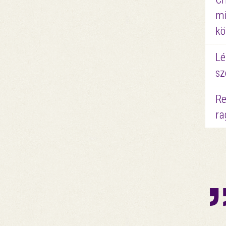
mi
kö
Lé
sz
Re
ra