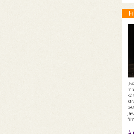
F
„Bi
műk
köz
str
bes
ja
fil
A 