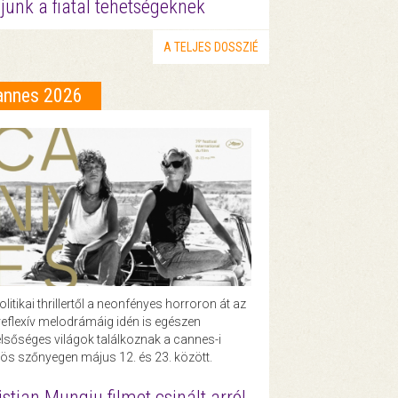
junk a fiatal tehetségeknek
A TELJES DOSSZIÉ
annes 2026
olitikai thrillertől a neonfényes horroron át az
eflexív melodrámáig idén is egészen
lsőséges világok találkoznak a cannes-i
ös szőnyegen május 12. és 23. között.
istian Mungiu filmet csinált arról,