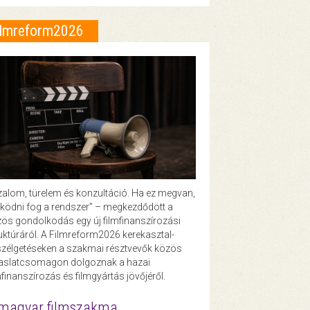
ilmreform2026
zalom, türelem és konzultáció. Ha ez megvan,
ödni fog a rendszer” – megkezdődött a
ös gondolkodás egy új filmfinanszírozási
uktúráról. A Filmreform2026 kerekasztal-
zélgetéseken a szakmai résztvevők közös
vaslatcsomagon dolgoznak a hazai
mfinanszírozás és filmgyártás jövőjéről.
magyar filmszakma