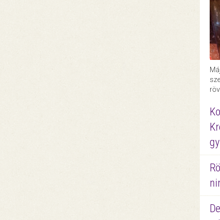
Máj
sze
röv
Ko
Kr
gy
Rö
ni
De