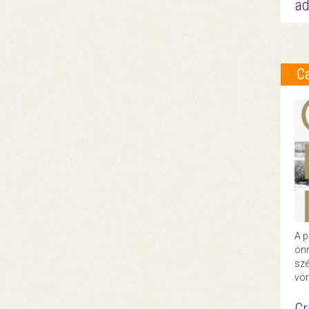
ad
C
A p
önr
szé
vör
Cr