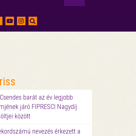
riss
 Csendes barát az év legjobb
lmjének járó FIPRESCI Nagydíj
löltjei között
ekordszámú nevezés érkezett a