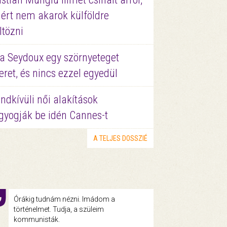
ért nem akarok külföldre
ltözni
a Seydoux egy szörnyeteget
eret, és nincs ezzel egyedül
ndkívüli női alakítások
gyogják be idén Cannes-t
A TELJES DOSSZIÉ
Órákig tudnám nézni. Imádom a
történelmet. Tudja, a szüleim
kommunisták.