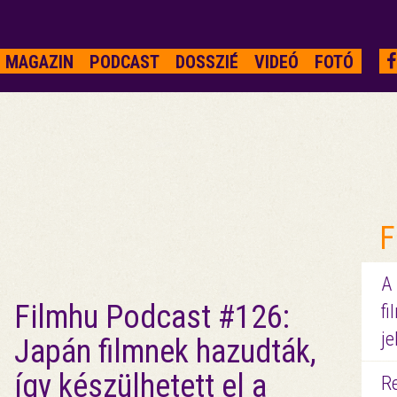
MAGAZIN
PODCAST
DOSSZIÉ
VIDEÓ
FOTÓ
F
A
Filmhu Podcast #126:
fi
je
Japán filmnek hazudták,
így készülhetett el a
R