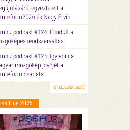
gújulásáról egyeztetett a
lmreform2026 és Nagy Ervin
lmhu podcast #124: Elindult a
zgóképes rendszerváltás
lmhu podcast #125: Így építi a
gyar mozgókép jövőjét a
lmreform csapata
A TELJES DOSSZIÉ
riss Hús 2026