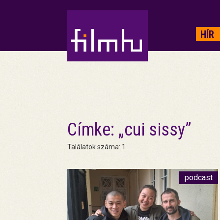
HIRDETÉS
HÍR
Címke: „cui sissy”
Találatok száma: 1
podcast