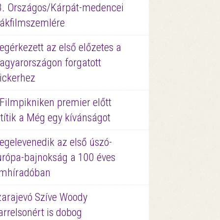
3. Országos/Kárpát-medencei
iákfilmszemlére
gérkezett az első előzetes a
agyarországon forgatott
ickerhez
Filmpikniken premier előtt
títik a Még egy kívánságot
egelevenedik az első úszó-
urópa-bajnokság a 100 éves
ilmhíradóban
zarajevó Szíve Woody
rrelsonért is dobog