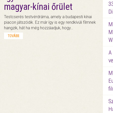
3
magyar-kínai őrület
D
Testcserés testvérdráma, amely a budapesti kínai
piacon játszódik. Ez már így is egy rendkívüli filmnek
Me
hangzik, hát ha még hozzáadjuk, hogy…
M
TOVÁBB
W
A 
ve
M
E
f
S
Ha