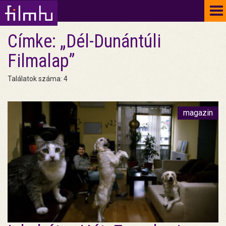
To
na
Címke: „Dél-Dunántúli
Filmalap”
Találatok száma: 4
magazin