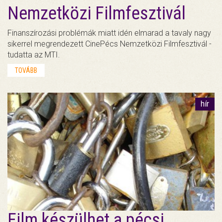
Nemzetközi Filmfesztivál
Finanszírozási problémák miatt idén elmarad a tavaly nagy
sikerrel megrendezett CinePécs Nemzetközi Filmfesztivál -
tudatta az MTI.
TOVÁBB
hír
Film készülhet a pécsi