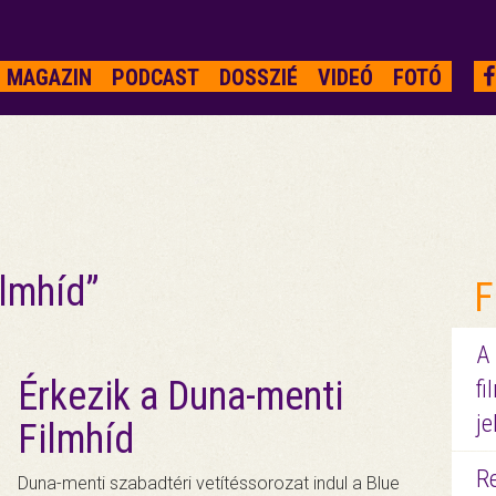
MAGAZIN
PODCAST
DOSSZIÉ
VIDEÓ
FOTÓ
ilmhíd”
F
A
Érkezik a Duna-menti
fi
je
Filmhíd
R
Duna-menti szabadtéri vetítéssorozat indul a Blue