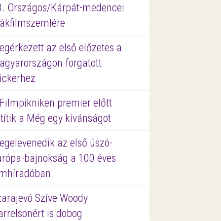
3. Országos/Kárpát-medencei
iákfilmszemlére
gérkezett az első előzetes a
agyarországon forgatott
ickerhez
Filmpikniken premier előtt
títik a Még egy kívánságot
egelevenedik az első úszó-
urópa-bajnokság a 100 éves
ilmhíradóban
zarajevó Szíve Woody
rrelsonért is dobog