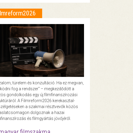
ilmreform2026
zalom, türelem és konzultáció. Ha ez megvan,
ödni fog a rendszer” – megkezdődött a
ös gondolkodás egy új filmfinanszírozási
uktúráról. A Filmreform2026 kerekasztal-
zélgetéseken a szakmai résztvevők közös
vaslatcsomagon dolgoznak a hazai
mfinanszírozás és filmgyártás jövőjéről.
magyar filmszakma