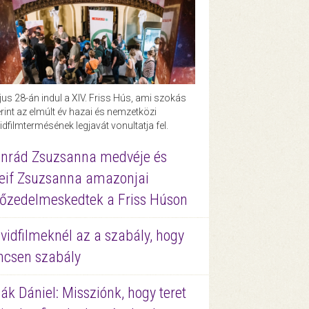
us 28-án indul a XIV. Friss Hús, ami szokás
rint az elmúlt év hazai és nemzetközi
idfilmtermésének legjavát vonultatja fel.
nrád Zsuzsanna medvéje és
eif Zsuzsanna amazonjai
őzedelmeskedtek a Friss Húson
vidfilmeknél az a szabály, hogy
ncsen szabály
ák Dániel: Missziónk, hogy teret