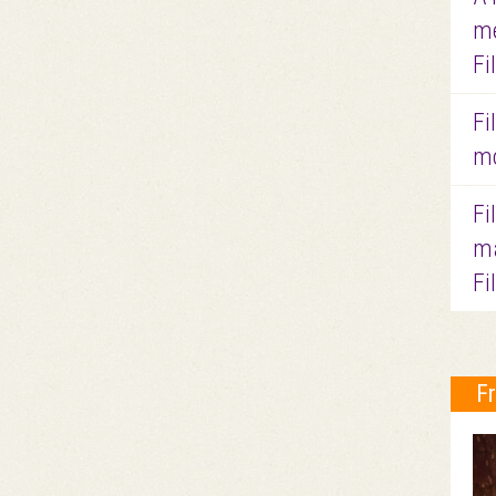
me
Fi
Fi
mo
Fi
ma
Fi
F