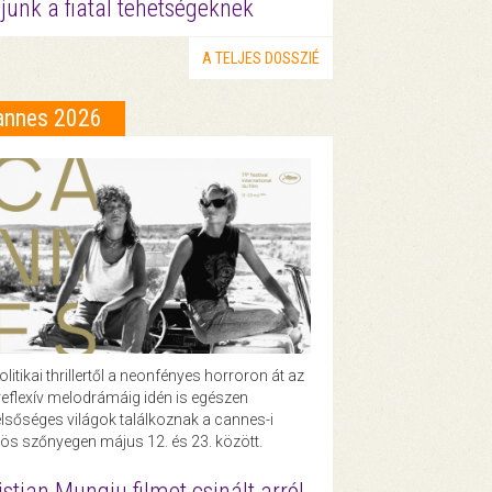
junk a fiatal tehetségeknek
A TELJES DOSSZIÉ
annes 2026
olitikai thrillertől a neonfényes horroron át az
eflexív melodrámáig idén is egészen
lsőséges világok találkoznak a cannes-i
ös szőnyegen május 12. és 23. között.
istian Mungiu filmet csinált arról,