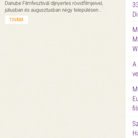
Danube Filmfesztivál díjnyertes rövidfilmjeivel,
3
júliusban és augusztusban négy településen…
D
TOVÁBB
Me
M
W
A 
ve
M
E
f
S
Ha