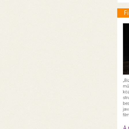
F
„Bi
műk
köz
str
bes
ja
fil
A 