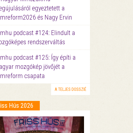
gújulásáról egyeztetett a
lmreform2026 és Nagy Ervin
lmhu podcast #124: Elindult a
zgóképes rendszerváltás
lmhu podcast #125: Így építi a
gyar mozgókép jövőjét a
lmreform csapata
A TELJES DOSSZIÉ
riss Hús 2026