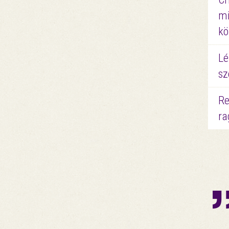
mi
kö
Lé
sz
Re
ra