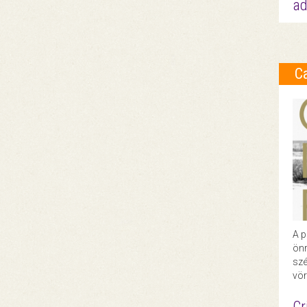
ad
C
A p
önr
szé
vör
Cr