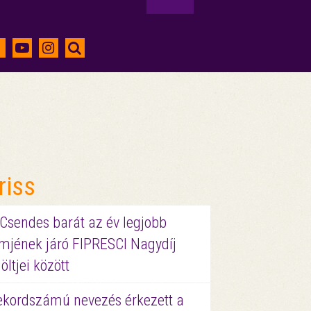
riss
 Csendes barát az év legjobb
lmjének járó FIPRESCI Nagydíj
löltjei között
ekordszámú nevezés érkezett a