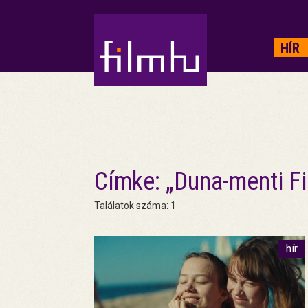
HIRDETÉS
HÍR
Címke: „Duna-menti F
Találatok száma: 1
hír