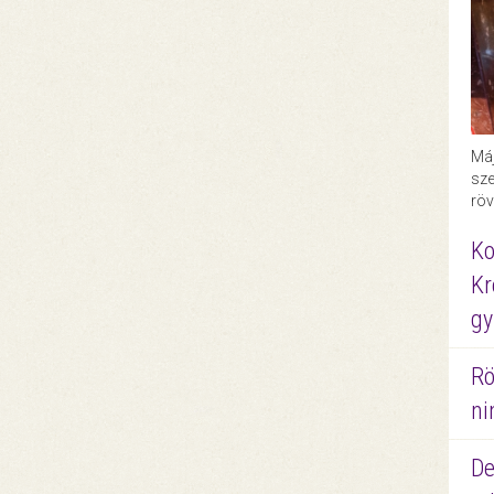
Máj
sze
röv
Ko
Kr
gy
Rö
ni
De