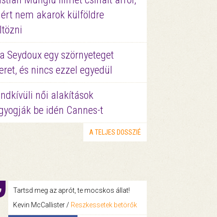
ért nem akarok külföldre
ltözni
a Seydoux egy szörnyeteget
eret, és nincs ezzel egyedül
ndkívüli női alakítások
gyogják be idén Cannes-t
A TELJES DOSSZIÉ
Tartsd meg az aprót, te mocskos állat!
Kevin McCallister /
Reszkessetek betörők