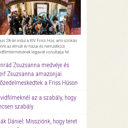
us 28-án indul a XIV. Friss Hús, ami szokás
rint az elmúlt év hazai és nemzetközi
idfilmtermésének legjavát vonultatja fel.
nrád Zsuzsanna medvéje és
eif Zsuzsanna amazonjai
őzedelmeskedtek a Friss Húson
vidfilmeknél az a szabály, hogy
ncsen szabály
ák Dániel: Missziónk, hogy teret