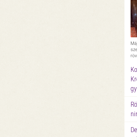
Máj
sze
röv
Ko
Kr
gy
Rö
ni
De