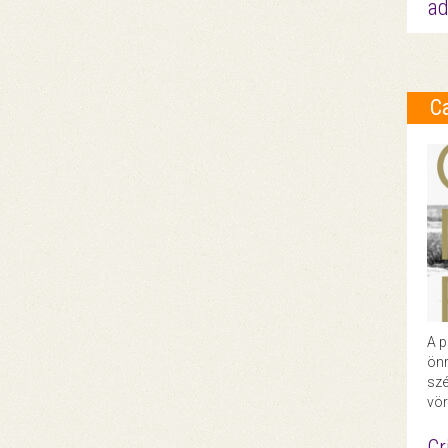
ad
C
A p
önr
szé
vör
Cr