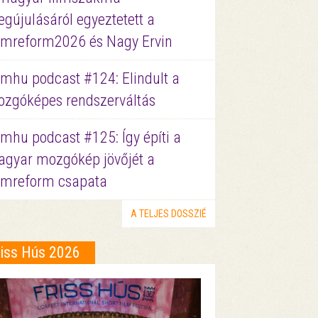
gújulásáról egyeztetett a
lmreform2026 és Nagy Ervin
lmhu podcast #124: Elindult a
zgóképes rendszerváltás
lmhu podcast #125: Így építi a
gyar mozgókép jövőjét a
lmreform csapata
A TELJES DOSSZIÉ
riss Hús 2026