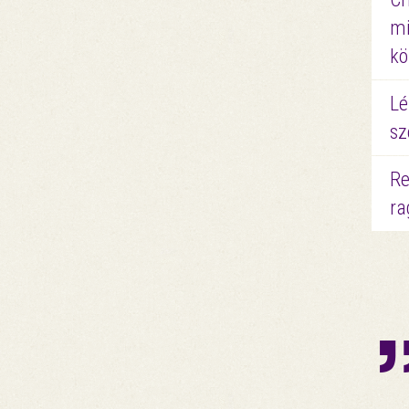
mi
kö
Lé
sz
Re
ra