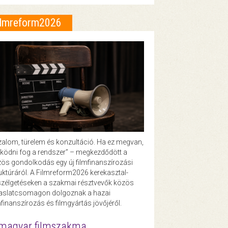
ilmreform2026
zalom, türelem és konzultáció. Ha ez megvan,
ödni fog a rendszer” – megkezdődött a
ös gondolkodás egy új filmfinanszírozási
uktúráról. A Filmreform2026 kerekasztal-
zélgetéseken a szakmai résztvevők közös
vaslatcsomagon dolgoznak a hazai
mfinanszírozás és filmgyártás jövőjéről.
magyar filmszakma