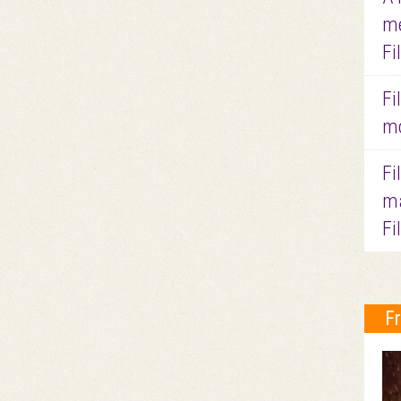
me
Fi
Fi
mo
Fi
ma
Fi
F