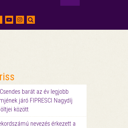
riss
 Csendes barát az év legjobb
lmjének járó FIPRESCI Nagydíj
löltjei között
ekordszámú nevezés érkezett a