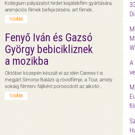
Kollégium pályázatot hirdet kisjátékfilm gyártására,
3
animációs filmek befejezésére, art filmek…
D
TOVÁBB
Me
Fenyő Iván és Gazsó
M
György bebicikliznek
W
a mozikba
A 
ve
Október közepén készült el az idén Cannes-t is
megjárt Simonyi Balázs új rövidfilmje, a Tour, amely
sokáig filmterv fájlként porosodott az alkotó…
M
E
TOVÁBB
f
S
Ha