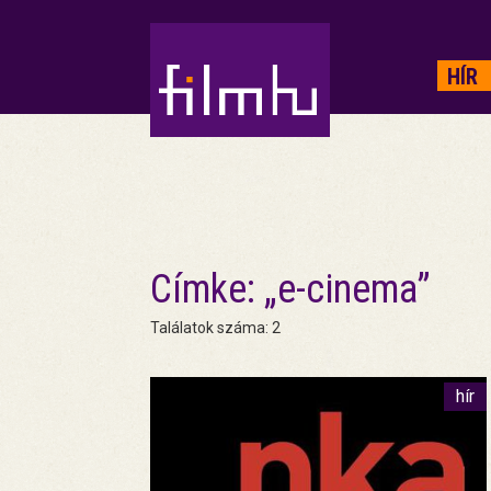
HIRDETÉS
HÍR
Címke: „e-cinema”
Találatok száma: 2
hír