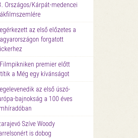
3. Országos/Kárpát-medencei
iákfilmszemlére
gérkezett az első előzetes a
agyarországon forgatott
ickerhez
Filmpikniken premier előtt
títik a Még egy kívánságot
egelevenedik az első úszó-
urópa-bajnokság a 100 éves
ilmhíradóban
zarajevó Szíve Woody
rrelsonért is dobog