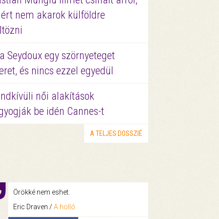
ért nem akarok külföldre
ltözni
a Seydoux egy szörnyeteget
eret, és nincs ezzel egyedül
ndkívüli női alakítások
gyogják be idén Cannes-t
A TELJES DOSSZIÉ
Örökké nem eshet.
Eric Draven /
A holló