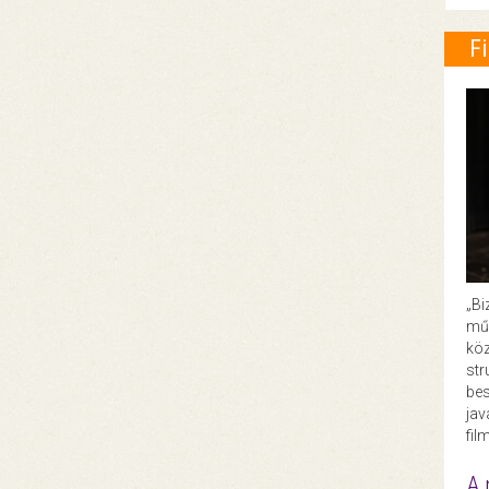
F
„Bi
műk
köz
str
bes
ja
fil
A 