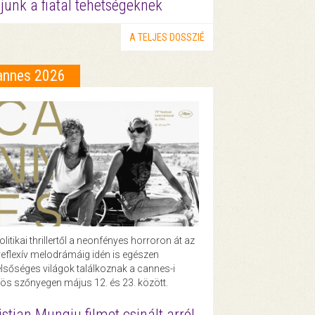
junk a fiatal tehetségeknek
A TELJES DOSSZIÉ
annes 2026
olitikai thrillertől a neonfényes horroron át az
eflexív melodrámáig idén is egészen
lsőséges világok találkoznak a cannes-i
ös szőnyegen május 12. és 23. között.
istian Mungiu filmet csinált arról,