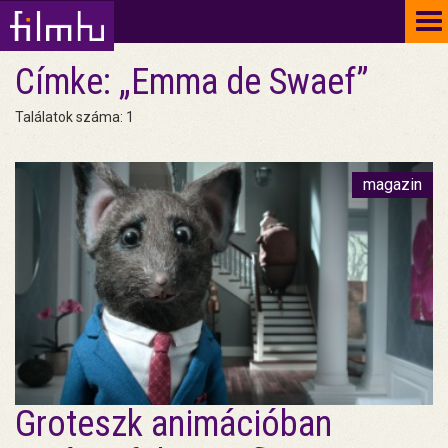
To
na
Címke: „Emma de Swaef”
Találatok száma: 1
magazin
Groteszk animációban