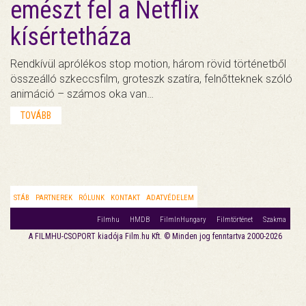
emészt fel a Netflix
kísértetháza
Rendkívül aprólékos stop motion, három rövid történetből
összeálló szkeccsfilm, groteszk szatíra, felnőtteknek szóló
animáció – számos oka van…
TOVÁBB
STÁB
PARTNEREK
RÓLUNK
KONTAKT
ADATVÉDELEM
Filmhu
HMDB
FilmInHungary
Filmtörténet
Szakma
A FILMHU-CSOPORT kiadója Film.hu Kft. © Minden jog fenntartva 2000-2026