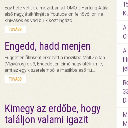
Tö
Egy hete vetítik a mozikban a FOMO-t, Hartung Attila
K
első nagyjátékfilmjét a Youtube-on felnövő, online
kihívások és vad bulik közt ingázó…
A 
TOVÁBB
Ci
Engedd, hadd menjen
A
Független filmként érkezett a mozikba Moll Zoltán
fi
(Víziváros) első, Engedetlen című nagyjátékfilmje,
je
ami az egyik szerelemből a másikba eső fiú…
TOVÁBB
R
3
D
Kimegy az erdőbe, hogy
Me
találjon valami igazit
M