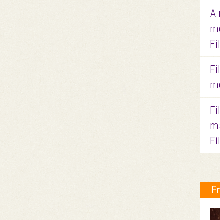
A 
me
Fi
Fi
mo
Fi
ma
Fi
F