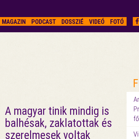
MAGAZIN
PODCAST
DOSSZIÉ
VIDEÓ
FOTÓ
F
A
A magyar tinik mindig is
P
fő
balhésak, zaklatottak és
szerelmesek voltak
Vi