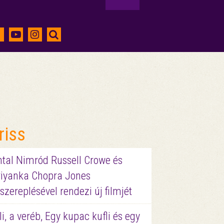
riss
ntal Nimród Russell Crowe és
riyanka Chopra Jones
szereplésével rendezi új filmjét
li, a veréb, Egy kupac kufli és egy