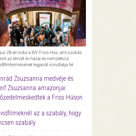
us 28-án indul a XIV. Friss Hús, ami szokás
rint az elmúlt év hazai és nemzetközi
idfilmtermésének legjavát vonultatja fel.
nrád Zsuzsanna medvéje és
eif Zsuzsanna amazonjai
őzedelmeskedtek a Friss Húson
vidfilmeknél az a szabály, hogy
ncsen szabály