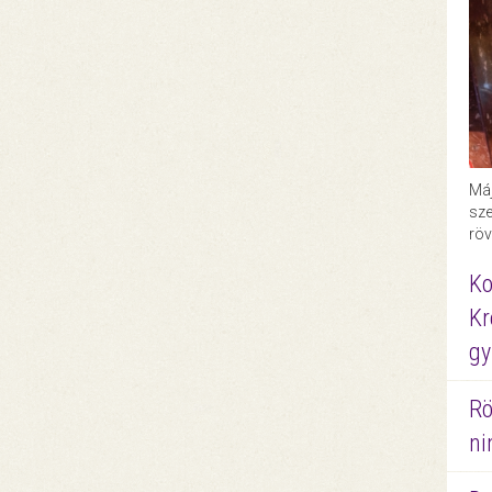
Máj
sze
röv
Ko
Kr
gy
Rö
ni