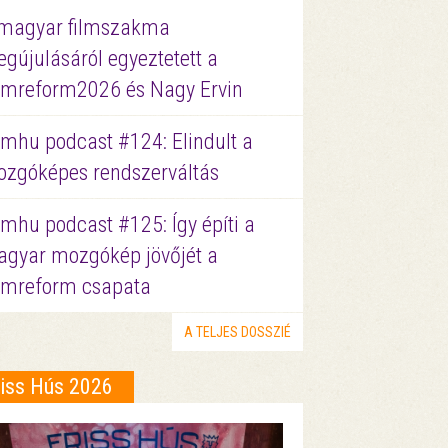
magyar filmszakma
gújulásáról egyeztetett a
lmreform2026 és Nagy Ervin
lmhu podcast #124: Elindult a
zgóképes rendszerváltás
lmhu podcast #125: Így építi a
gyar mozgókép jövőjét a
lmreform csapata
A TELJES DOSSZIÉ
riss Hús 2026