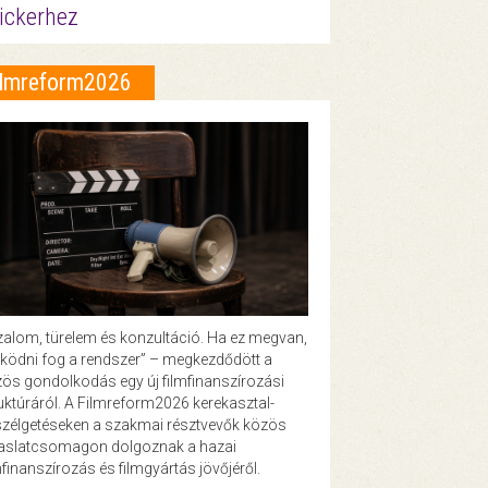
ickerhez
ilmreform2026
zalom, türelem és konzultáció. Ha ez megvan,
ödni fog a rendszer” – megkezdődött a
ös gondolkodás egy új filmfinanszírozási
uktúráról. A Filmreform2026 kerekasztal-
zélgetéseken a szakmai résztvevők közös
vaslatcsomagon dolgoznak a hazai
mfinanszírozás és filmgyártás jövőjéről.