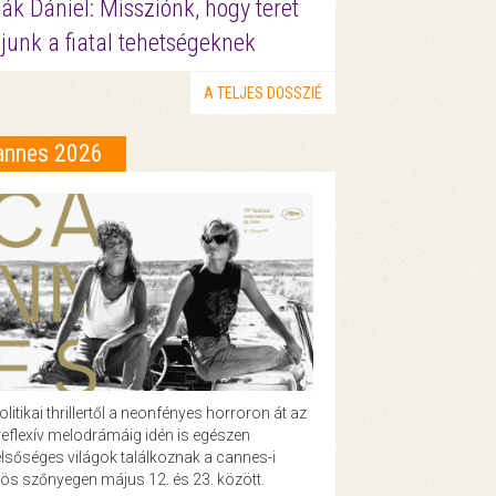
ák Dániel: Missziónk, hogy teret
junk a fiatal tehetségeknek
A TELJES DOSSZIÉ
annes 2026
olitikai thrillertől a neonfényes horroron át az
eflexív melodrámáig idén is egészen
lsőséges világok találkoznak a cannes-i
ös szőnyegen május 12. és 23. között.