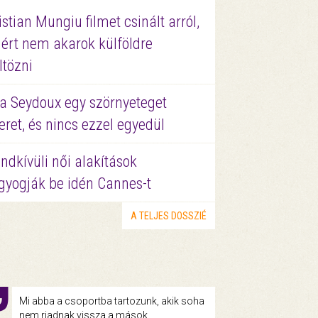
istian Mungiu filmet csinált arról,
ért nem akarok külföldre
ltözni
a Seydoux egy szörnyeteget
eret, és nincs ezzel egyedül
ndkívüli női alakítások
gyogják be idén Cannes-t
A TELJES DOSSZIÉ
Mi abba a csoportba tartozunk, akik soha
nem riadnak vissza a mások