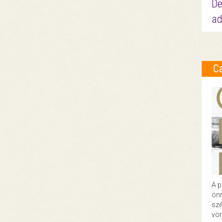
De
ad
C
A p
önr
szé
vör