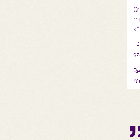
Cr
mi
kö
Lé
sz
Re
ra