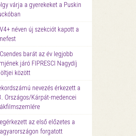
lgy várja a gyerekeket a Puskin
uckóban
V4+ néven új szekciót kapott a
nefest
 Csendes barát az év legjobb
lmjének járó FIPRESCI Nagydíj
löltjei között
ekordszámú nevezés érkezett a
3. Országos/Kárpát-medencei
iákfilmszemlére
gérkezett az első előzetes a
agyarországon forgatott