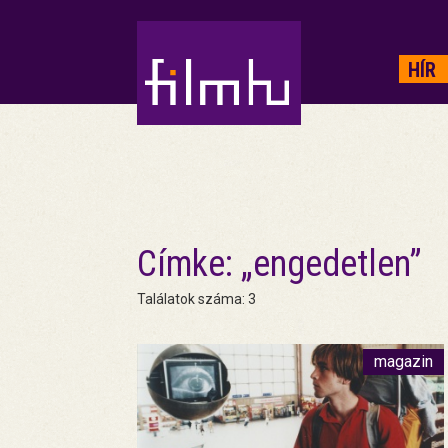
HIRDETÉS
HÍR
Címke: „engedetlen”
Találatok száma: 3
magazin