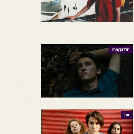
magazin
hír