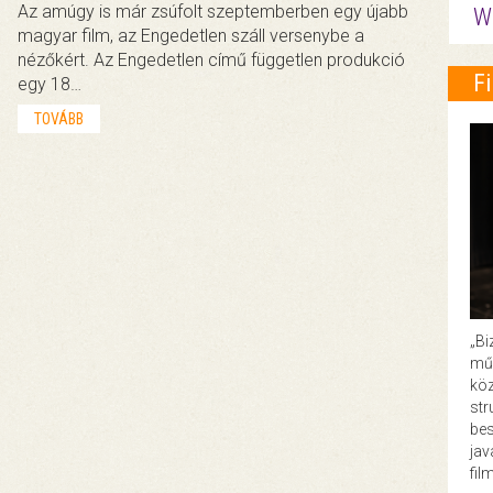
Az amúgy is már zsúfolt szeptemberben egy újabb
W
magyar film, az Engedetlen száll versenybe a
nézőkért. Az Engedetlen című független produkció
F
egy 18…
TOVÁBB
„Bi
műk
köz
str
bes
ja
fil