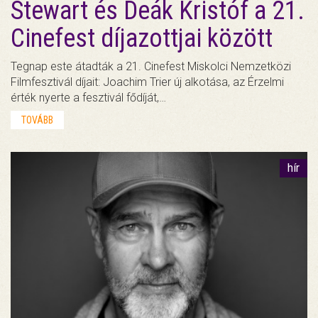
Stewart és Deák Kristóf a 21.
Cinefest díjazottjai között
Tegnap este átadták a 21. Cinefest Miskolci Nemzetközi
Filmfesztivál díjait: Joachim Trier új alkotása, az Érzelmi
érték nyerte a fesztivál fődíját,…
TOVÁBB
hír