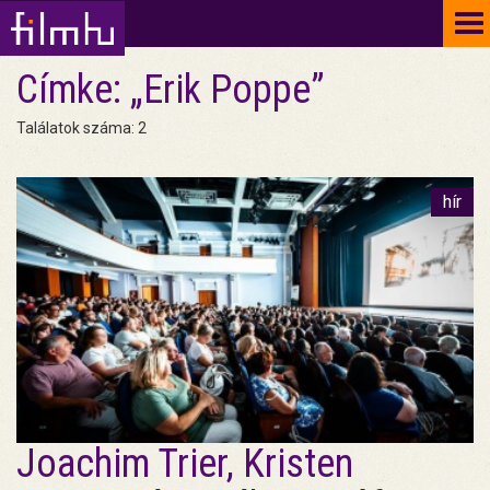
To
na
Címke: „Erik Poppe”
Találatok száma: 2
hír
Joachim Trier, Kristen