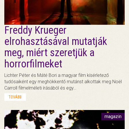
Freddy Krueger
elrohasztásával mutatják
meg, miért szeretjük a
horrorfilmeket
Lichter Péter és Máté Bori a magyar film kísérletező
tudósaiként egy meghökkentő mutánst alkottak meg Noël
Carroll filmelméleti írásából és egy…
TOVÁBB
magazin