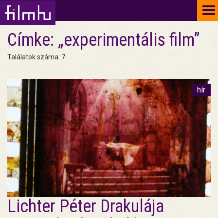
To
na
Címke: „experimentális film”
Találatok száma: 7
hír
Lichter Péter Drakulája