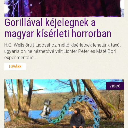
Gorillával kéjelegnek a
magyar kísérleti horrorban
H.G. Wells őrült tudósához méltó kísérletnek lehetünk tanúi,
ugyanis online nézhetővé vált Lichter Péter és Máté Bori
experimentális…
TOVÁBB
videó