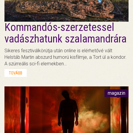
Kommandós-szerzetessel
vadászhatunk szalamandrára
Sikeres fesztiválkörútja után online is elérhetővé vált
Helstáb Martin abszurd humorú kisfilmje, a Tort ül a kondor.
A szürreális sci-fi elemekben…
TOVÁBB
magazin