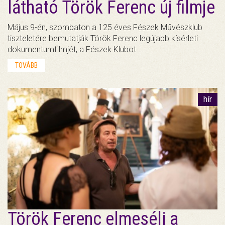
látható Török Ferenc új filmje
Május 9-én, szombaton a 125 éves Fészek Művészklub
tiszteletére bemutatják Török Ferenc legújabb kísérleti
dokumentumfilmjét, a Fészek Klubot.…
TOVÁBB
hír
Török Ferenc elmeséli a