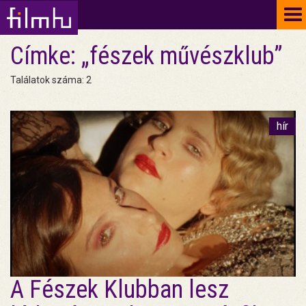
To
na
Címke: „fészek művészklub”
Találatok száma: 2
hír
A Fészek Klubban lesz