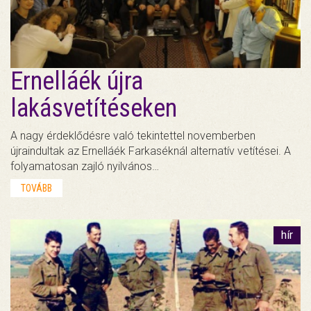
Ernelláék újra
lakásvetítéseken
A nagy érdeklődésre való tekintettel novemberben
újraindultak az Ernelláék Farkaséknál alternatív vetítései. A
folyamatosan zajló nyilvános…
TOVÁBB
hír