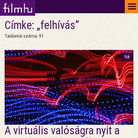
To
na
Címke: „felhívás”
Találatok száma: 91
hír
A virtuális valóságra nyit a