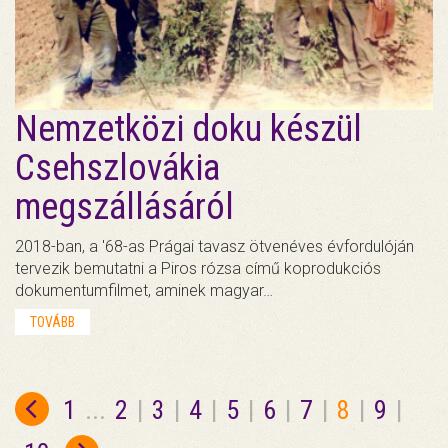
Nemzetközi doku készül
Csehszlovákia
megszállásáról
2018-ban, a '68-as Prágai tavasz ötvenéves évfordulóján
tervezik bemutatni a Piros rózsa című koprodukciós
dokumentumfilmet, aminek magyar…
TOVÁBB
1
...
2
|
3
|
4
|
5
|
6
|
7
|
8
|
9
|