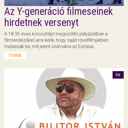
Az Y-generáció filmeseinek
hirdetnek versenyt
A 18-35 éves korosztályt megszólító pályázatban a
filmrendezőket arra kérik, hogy saját rövidfilmjükben
mutassák be, mit jelent számukra az Európai…
TOVÁBB
hír