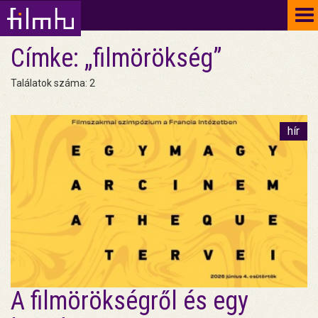
To
na
Címke: „filmörökség”
Találatok száma: 2
hír
A filmörökségről és egy