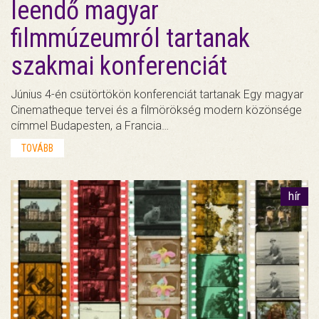
leendő magyar
filmmúzeumról tartanak
szakmai konferenciát
Június 4-én csütörtökön konferenciát tartanak Egy magyar
Cinematheque tervei és a filmörökség modern közönsége
címmel Budapesten, a Francia…
TOVÁBB
hír