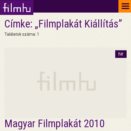
To
na
Címke: „Filmplakát Kiállítás”
Találatok száma: 1
hír
Magyar Filmplakát 2010