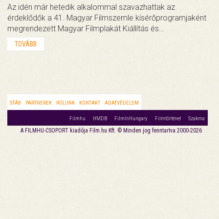
Az idén már hetedik alkalommal szavazhattak az
érdeklődők a 41. Magyar Filmszemle kísérőprogramjaként
megrendezett Magyar Filmplakát Kiállítás és…
TOVÁBB
STÁB
PARTNEREK
RÓLUNK
KONTAKT
ADATVÉDELEM
Filmhu
HMDB
FilmInHungary
Filmtörténet
Szakma
A FILMHU-CSOPORT kiadója Film.hu Kft. © Minden jog fenntartva 2000-2026