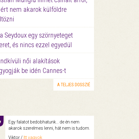
ért nem akarok külföldre
ltözni
a Seydoux egy szörnyeteget
eret, és nincs ezzel egyedül
ndkívüli női alakítások
gyogják be idén Cannes-t
A TELJES DOSSZIÉ
Egy falatot bedobhatunk... de én nem
akarok szerelmes lenni, hát nem is tudom.
Viktor /
Itt vagyok