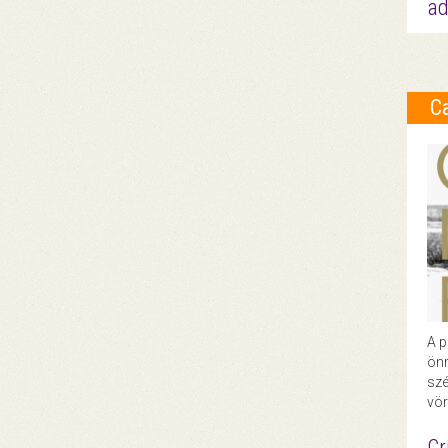
ad
C
A p
önr
szé
vör
Cr