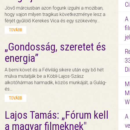
Ci
Jövő márciusban azon fogunk izgulni a moziban,
hogy vajon milyen tragikus következménye lesz a
A
férjét gyűlölő Kerekes Vica és egy szökevény…
fi
TOVÁBB
je
„Gondosság, szeretet és
R
energia”
3
D
A berni követ és a Félvilág sikere után egy bő hét
múlva mutatják be a Köbli-Lajos-Szász
alkotóhármas harmadik, közös munkáját, a Gulág-
Me
és…
M
TOVÁBB
W
Lajos Tamás: „Fórum kell
A 
a magyar filmeknek"
ve