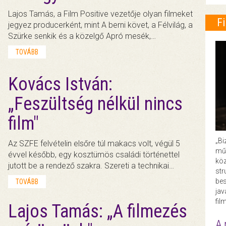
Lajos Tamás, a Film Positive vezetője olyan filmeket
F
jegyez producerként, mint A berni követ, a Félvilág, a
Szürke senkik és a közelgő Apró mesék,…
TOVÁBB
Kovács István:
„Feszültség nélkül nincs
film"
„Bi
Az SZFE felvételin elsőre túl makacs volt, végül 5
műk
évvel később, egy kosztümös családi történettel
köz
jutott be a rendező szakra. Szereti a technikai…
str
bes
TOVÁBB
ja
fil
Lajos Tamás: „A filmezés
A 