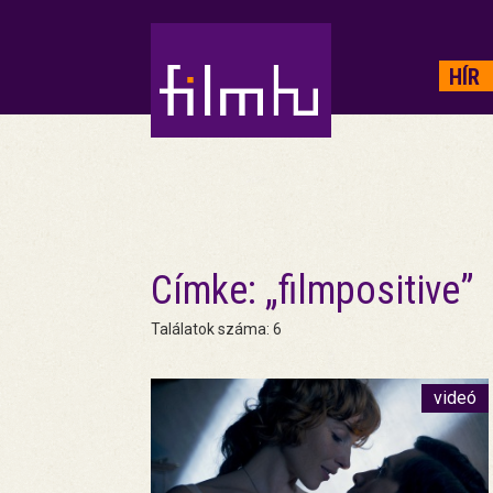
HIRDETÉS
HÍR
Címke: „filmpositive”
Találatok száma: 6
videó