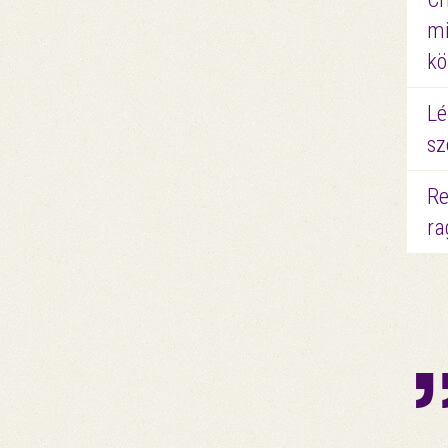
mi
kö
Lé
sz
Re
ra