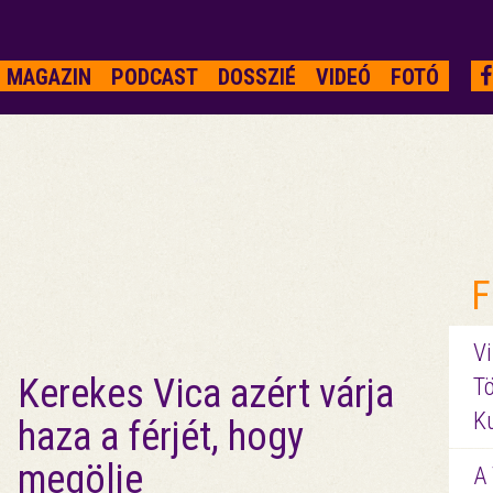
MAGAZIN
PODCAST
DOSSZIÉ
VIDEÓ
FOTÓ
F
Vi
Kerekes Vica azért várja
Tö
K
haza a férjét, hogy
megölje
A 