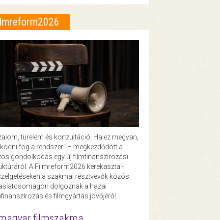
ilmreform2026
zalom, türelem és konzultáció. Ha ez megvan,
ödni fog a rendszer” – megkezdődött a
ös gondolkodás egy új filmfinanszírozási
uktúráról. A Filmreform2026 kerekasztal-
zélgetéseken a szakmai résztvevők közös
vaslatcsomagon dolgoznak a hazai
mfinanszírozás és filmgyártás jövőjéről.
magyar filmszakma