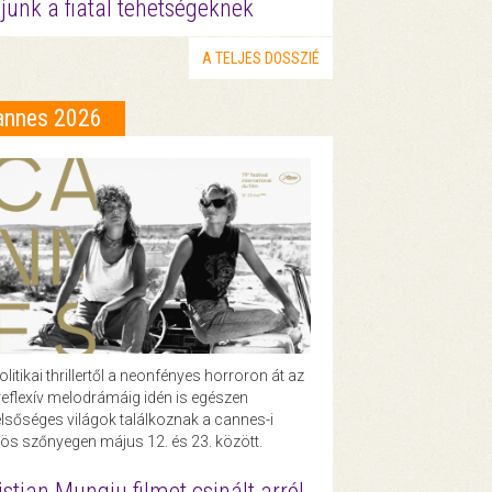
junk a fiatal tehetségeknek
A TELJES DOSSZIÉ
annes 2026
olitikai thrillertől a neonfényes horroron át az
eflexív melodrámáig idén is egészen
lsőséges világok találkoznak a cannes-i
ös szőnyegen május 12. és 23. között.
istian Mungiu filmet csinált arról,