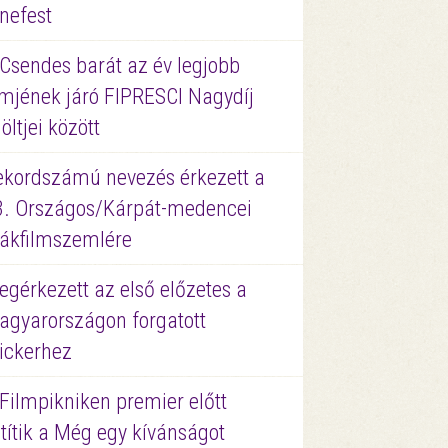
nefest
 Csendes barát az év legjobb
lmjének járó FIPRESCI Nagydíj
löltjei között
ekordszámú nevezés érkezett a
3. Országos/Kárpát-medencei
iákfilmszemlére
gérkezett az első előzetes a
agyarországon forgatott
ickerhez
Filmpikniken premier előtt
títik a Még egy kívánságot