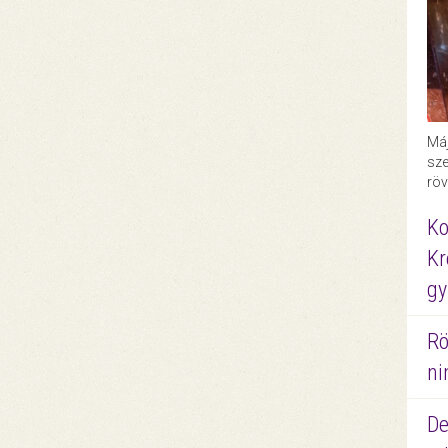
Máj
sze
röv
Ko
Kr
gy
Rö
ni
De