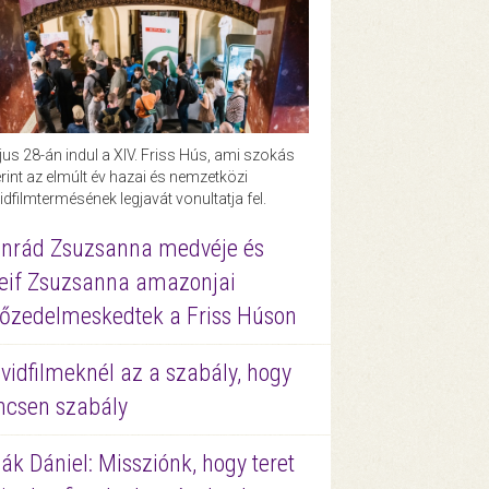
us 28-án indul a XIV. Friss Hús, ami szokás
rint az elmúlt év hazai és nemzetközi
idfilmtermésének legjavát vonultatja fel.
nrád Zsuzsanna medvéje és
eif Zsuzsanna amazonjai
őzedelmeskedtek a Friss Húson
vidfilmeknél az a szabály, hogy
ncsen szabály
ák Dániel: Missziónk, hogy teret