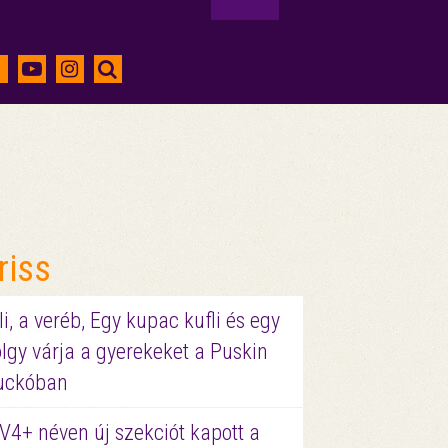
riss
li, a veréb, Egy kupac kufli és egy
lgy várja a gyerekeket a Puskin
uckóban
V4+ néven új szekciót kapott a