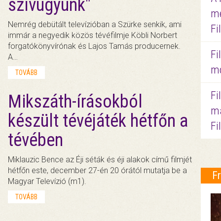
szívügyünk"
me
Nemrég debütált televízióban a Szürke senkik, ami
Fi
immár a negyedik közös tévéfilmje Köbli Norbert
forgatókönyvírónak és Lajos Tamás producernek.
Fi
A…
mo
TOVÁBB
Fi
Mikszáth-írásokból
ma
készült tévéjáték hétfőn a
Fi
tévében
Miklauzic Bence az Éji séták és éji alakok című filmjét
hétfőn este, december 27-én 20 órától mutatja be a
F
Magyar Televízió (m1).
TOVÁBB