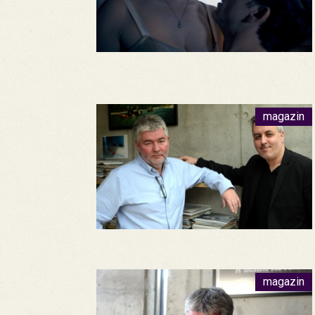
magazin
magazin