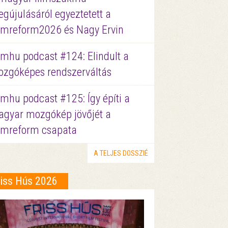
gújulásáról egyeztetett a
lmreform2026 és Nagy Ervin
lmhu podcast #124: Elindult a
zgóképes rendszerváltás
lmhu podcast #125: Így építi a
gyar mozgókép jövőjét a
lmreform csapata
A TELJES DOSSZIÉ
riss Hús 2026