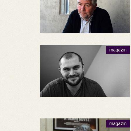
magazin
magazin