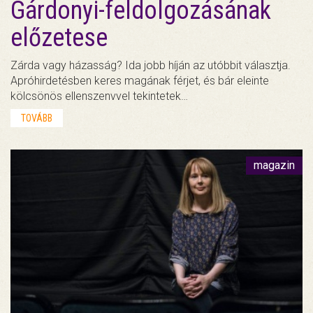
Gárdonyi-feldolgozásának
előzetese
Zárda vagy házasság? Ida jobb híján az utóbbit választja.
Apróhirdetésben keres magának férjet, és bár eleinte
kölcsönös ellenszenvvel tekintetek…
TOVÁBB
magazin