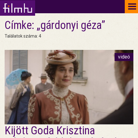
To
na
Címke: „gárdonyi géza”
Találatok száma: 4
videó
Kijött Goda Krisztina