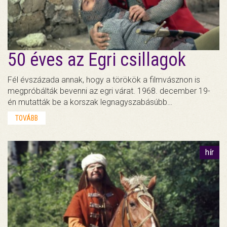
50 éves az Egri csillagok
Fél évszázada annak, hogy a törökök a filmvásznon is
megpróbálták bevenni az egri várat. 1968. december 19-
én mutatták be a korszak legnagyszabásúbb…
TOVÁBB
hír