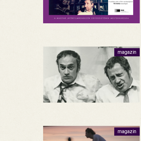
magazin
magazin