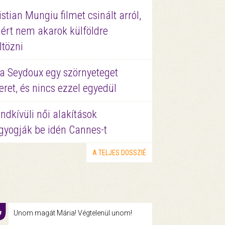
istian Mungiu filmet csinált arról,
ért nem akarok külföldre
ltözni
a Seydoux egy szörnyeteget
eret, és nincs ezzel egyedül
ndkívüli női alakítások
gyogják be idén Cannes-t
A TELJES DOSSZIÉ
Unom magát Mária! Végtelenül unom!