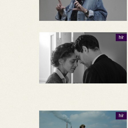
hír
hír