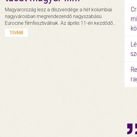
Cr
Magyarország lesz a díszvendége a hét kolumbiai
nagyvárosban megrendezendő nagyszabású
mi
Eurocine filmfesztiválnak. Az április 11-én kezdődő…
kö
TOVÁBB
Lé
sz
Re
ra