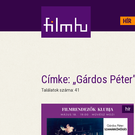
HIRDETÉS
HÍR
Címke: „Gárdos Péter
Találatok száma: 41
hír