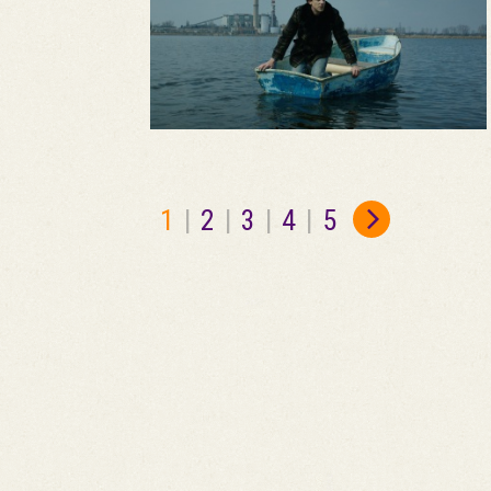
1
|
2
|
3
|
4
|
5