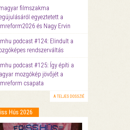
magyar filmszakma
gújulásáról egyeztetett a
lmreform2026 és Nagy Ervin
lmhu podcast #124: Elindult a
zgóképes rendszerváltás
lmhu podcast #125: Így építi a
gyar mozgókép jövőjét a
lmreform csapata
A TELJES DOSSZIÉ
riss Hús 2026