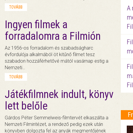
A 
TOVÁBB
me
Ingyen filmek a
Fi
forradalomra a Filmión
Fi
Az 1956-os forradalom és szabadságharc
mo
évfordulója alkalmából öt kitűnő filmet tesz
szabadon hozzáférhetővé mától vasárnap estig a
Fi
Nemzeti…
ma
TOVÁBB
Fi
Játékfilmnek indult, könyv
lett belőle
F
Gárdos Péter Semmelweis-filmtervét elkaszálta a
Nemzeti Filmintézet, a rendező pedig ezek után
könyvben dolgozta fel az anyák megmentőjének