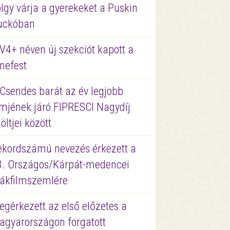
lgy várja a gyerekeket a Puskin
uckóban
V4+ néven új szekciót kapott a
nefest
 Csendes barát az év legjobb
lmjének járó FIPRESCI Nagydíj
löltjei között
ekordszámú nevezés érkezett a
3. Országos/Kárpát-medencei
iákfilmszemlére
gérkezett az első előzetes a
agyarországon forgatott