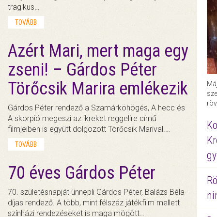
tragikus…
TOVÁBB
Azért Mari, mert maga egy
zseni! – Gárdos Péter
Törőcsik Marira emlékezik
Máj
sze
röv
Gárdos Péter rendező a Szamárköhögés, A hecc és
A skorpió megeszi az ikreket reggelire című
Ko
filmjeiben is együtt dolgozott Törőcsik Marival.…
Kr
TOVÁBB
gy
70 éves Gárdos Péter
Rö
70. születésnapját ünnepli Gárdos Péter, Balázs Béla-
ni
díjas rendező. A több, mint félszáz játékfilm mellett
színházi rendezéseket is maga mögött…