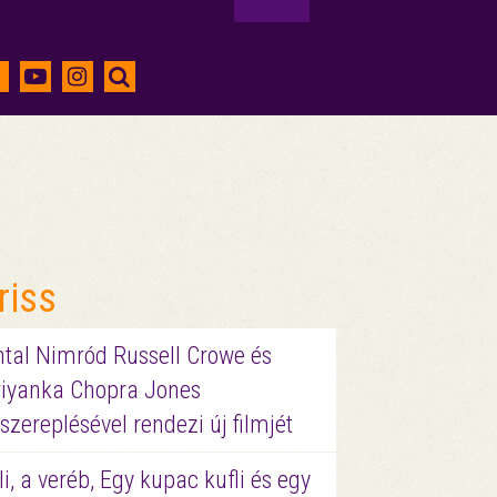
riss
ntal Nimród Russell Crowe és
riyanka Chopra Jones
szereplésével rendezi új filmjét
li, a veréb, Egy kupac kufli és egy