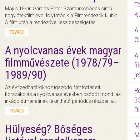
Tö
Május 18-án Gárdos Péter Szamárköhögés című
K
nagyjátékfilmjével folytatódik a Filmrendezők klubja.
A film után a rendezővel lesz beszélgetés.
A 
TOVÁBB
Ci
A nyolcvanas évek magyar
A
filmművészete (1978/79–
fi
1989/90)
je
Az évtizedhatárokhoz igazodó filmtörténeti
R
korszakolás a nyolcvanas években csődöt mond: az
3
inkább átmenetinek tekinthető periódus részben a…
D
TOVÁBB
Me
Hülyeség? Bőséges
M