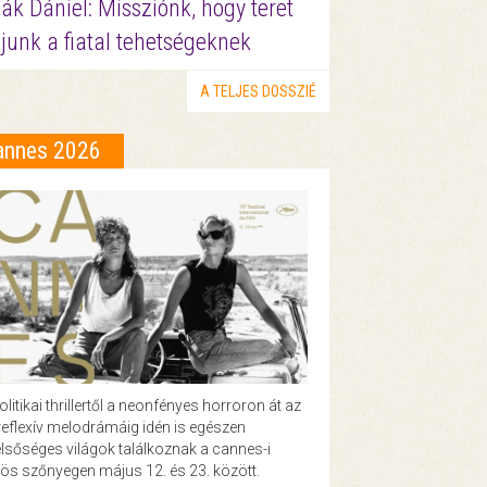
ák Dániel: Missziónk, hogy teret
junk a fiatal tehetségeknek
A TELJES DOSSZIÉ
annes 2026
olitikai thrillertől a neonfényes horroron át az
eflexív melodrámáig idén is egészen
lsőséges világok találkoznak a cannes-i
ös szőnyegen május 12. és 23. között.