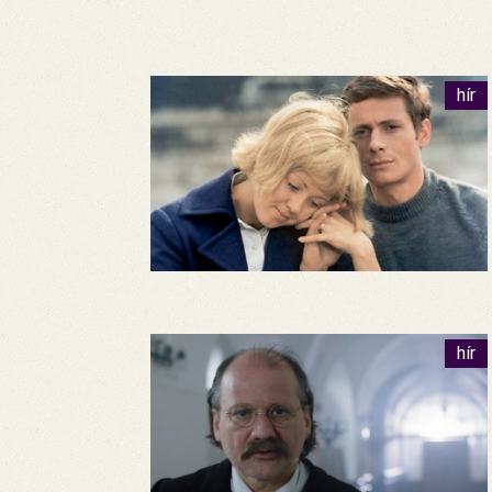
hír
hír