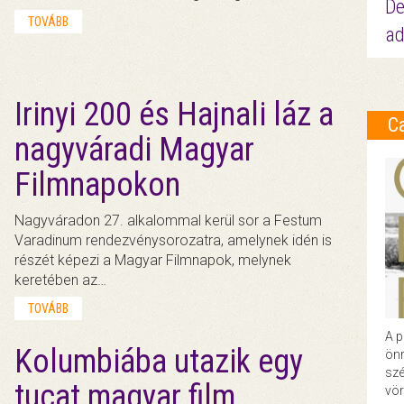
De
TOVÁBB
ad
Irinyi 200 és Hajnali láz a
C
nagyváradi Magyar
Filmnapokon
Nagyváradon 27. alkalommal kerül sor a Festum
Varadinum rendezvénysorozatra, amelynek idén is
részét képezi a Magyar Filmnapok, melynek
keretében az…
TOVÁBB
A p
Kolumbiába utazik egy
önr
szé
tucat magyar film
vör