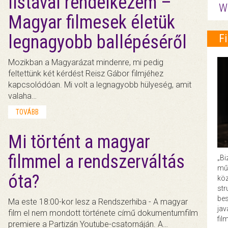
listával rendelkezem –
W
Magyar filmesek életük
legnagyobb ballépéséről
F
Mozikban a Magyarázat mindenre, mi pedig
feltettünk két kérdést Reisz Gábor filmjéhez
kapcsolódóan. Mi volt a legnagyobb hülyeség, amit
valaha…
TOVÁBB
Mi történt a magyar
filmmel a rendszerváltás
„Bi
műk
óta?
köz
str
bes
Ma este 18:00-kor lesz a Rendszerhiba - A magyar
ja
film el nem mondott története című dokumentumfilm
fil
premiere a Partizán Youtube-csatornáján. A…