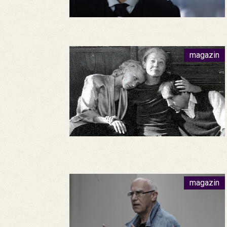
magazin
magazin