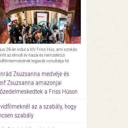
us 28-án indul a XIV. Friss Hús, ami szokás
rint az elmúlt év hazai és nemzetközi
idfilmtermésének legjavát vonultatja fel.
nrád Zsuzsanna medvéje és
eif Zsuzsanna amazonjai
őzedelmeskedtek a Friss Húson
vidfilmeknél az a szabály, hogy
ncsen szabály