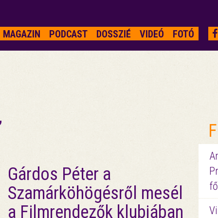
MAGAZIN
PODCAST
DOSSZIÉ
VIDEÓ
FOTÓ
”
F
A
Gárdos Péter a
P
fő
Szamárköhögésről mesél
a Filmrendezők klubjában
Vi