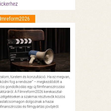
ickerhez
ilmreform2026
zalom, türelem és konzultáció. Ha ez megvan,
ödni fog a rendszer” – megkezdődött a
ös gondolkodás egy új filmfinanszírozási
uktúráról. A Filmreform2026 kerekasztal-
zélgetéseken a szakmai résztvevők közös
vaslatcsomagon dolgoznak a hazai
mfinanszírozás és filmgyártás jövőjéről.