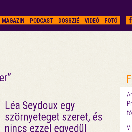
MAGAZIN
PODCAST
DOSSZIÉ
VIDEÓ
FOTÓ
er”
F
A
Léa Seydoux egy
P
fő
szörnyeteget szeret, és
nincs ezzel egyedül
Vi