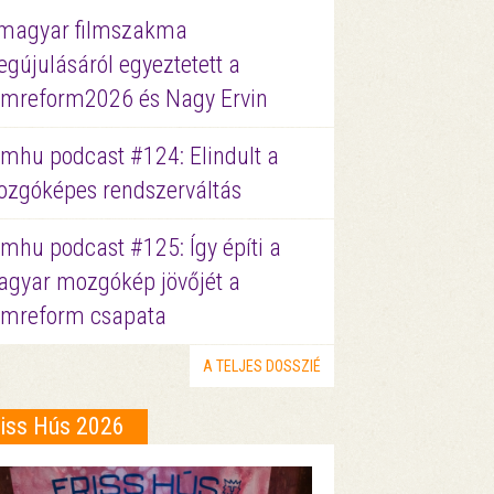
magyar filmszakma
gújulásáról egyeztetett a
lmreform2026 és Nagy Ervin
lmhu podcast #124: Elindult a
zgóképes rendszerváltás
lmhu podcast #125: Így építi a
gyar mozgókép jövőjét a
lmreform csapata
A TELJES DOSSZIÉ
riss Hús 2026