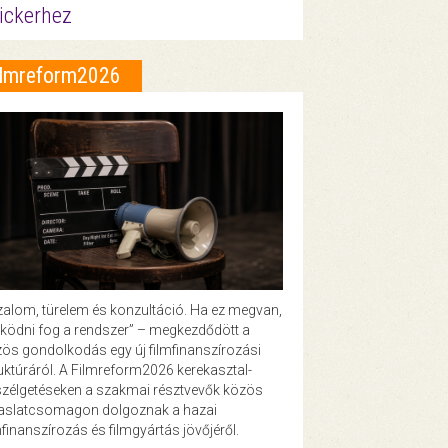
ickerhez
ilmreform2026
zalom, türelem és konzultáció. Ha ez megvan,
ödni fog a rendszer” – megkezdődött a
ös gondolkodás egy új filmfinanszírozási
uktúráról. A Filmreform2026 kerekasztal-
zélgetéseken a szakmai résztvevők közös
vaslatcsomagon dolgoznak a hazai
mfinanszírozás és filmgyártás jövőjéről.