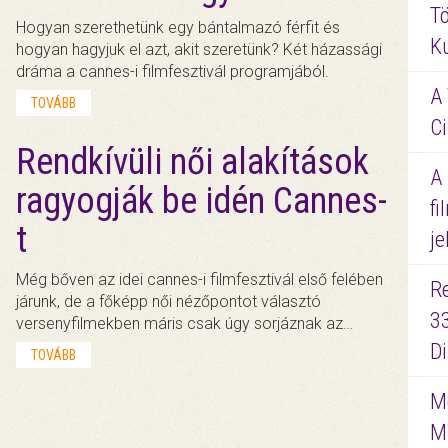
Tö
Hogyan szerethetünk egy bántalmazó férfit és
K
hogyan hagyjuk el azt, akit szeretünk? Két házassági
dráma a cannes-i filmfesztivál programjából.
A 
TOVÁBB
Ci
Rendkívüli női alakítások
A
ragyogják be idén Cannes-
fi
t
je
Még bőven az idei cannes-i filmfesztivál első felében
R
járunk, de a főképp női nézőpontot választó
3
versenyfilmekben máris csak úgy sorjáznak az…
D
TOVÁBB
Me
M