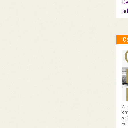
De
ad
C
A p
önr
szé
vör