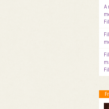
A 
me
Fi
Fi
mo
Fi
ma
Fi
F