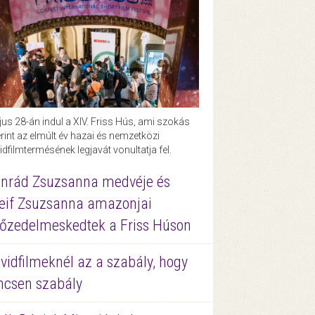
us 28-án indul a XIV. Friss Hús, ami szokás
rint az elmúlt év hazai és nemzetközi
idfilmtermésének legjavát vonultatja fel.
nrád Zsuzsanna medvéje és
eif Zsuzsanna amazonjai
őzedelmeskedtek a Friss Húson
vidfilmeknél az a szabály, hogy
ncsen szabály