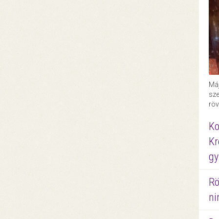
Máj
sze
röv
Ko
Kr
gy
Rö
ni