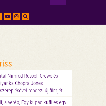
riss
ntal Nimród Russell Crowe és
riyanka Chopra Jones
szereplésével rendezi új filmjét
li, a veréb, Egy kupac kufli és egy