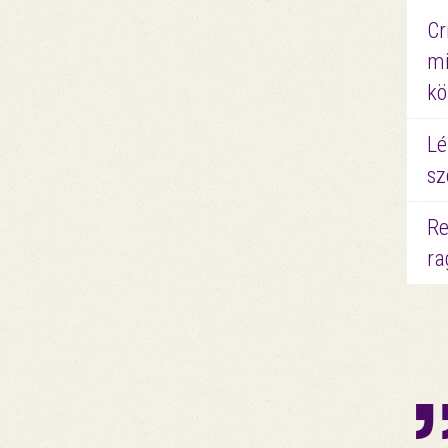
Cr
mi
kö
Lé
sz
Re
ra