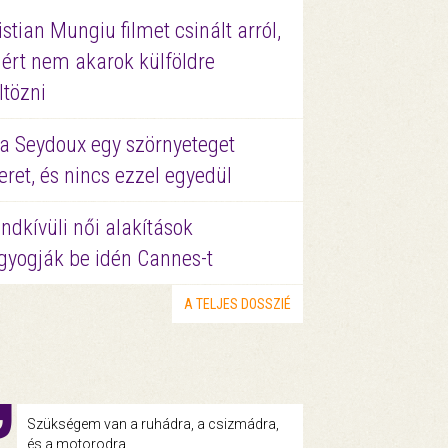
istian Mungiu filmet csinált arról,
ért nem akarok külföldre
ltözni
a Seydoux egy szörnyeteget
eret, és nincs ezzel egyedül
ndkívüli női alakítások
gyogják be idén Cannes-t
A TELJES DOSSZIÉ
Szükségem van a ruhádra, a csizmádra,
és a motorodra.