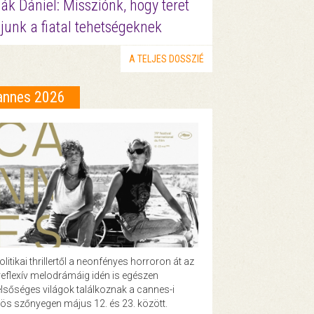
ák Dániel: Missziónk, hogy teret
junk a fiatal tehetségeknek
A TELJES DOSSZIÉ
annes 2026
olitikai thrillertől a neonfényes horroron át az
eflexív melodrámáig idén is egészen
lsőséges világok találkoznak a cannes-i
ös szőnyegen május 12. és 23. között.