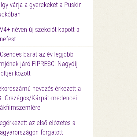
lgy várja a gyerekeket a Puskin
uckóban
V4+ néven új szekciót kapott a
nefest
 Csendes barát az év legjobb
lmjének járó FIPRESCI Nagydíj
löltjei között
ekordszámú nevezés érkezett a
3. Országos/Kárpát-medencei
iákfilmszemlére
gérkezett az első előzetes a
agyarországon forgatott