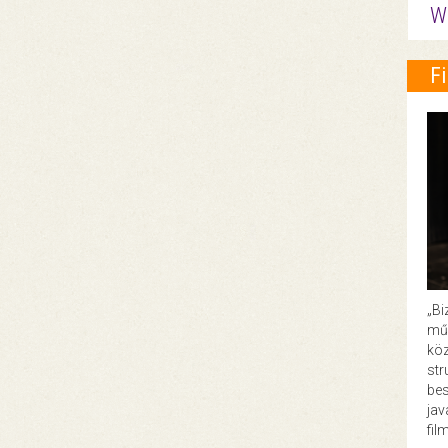
W
F
„Bi
műk
köz
str
bes
ja
fil