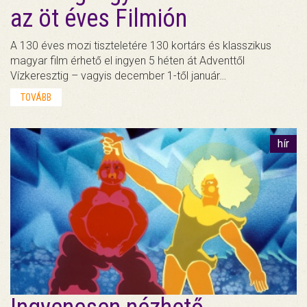
az öt éves Filmión
A 130 éves mozi tiszteletére 130 kortárs és klasszikus
magyar film érhető el ingyen 5 héten át Adventtől
Vízkeresztig – vagyis december 1-től január…
TOVÁBB
hír