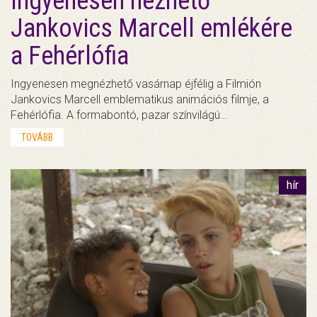
Ingyenesen nézhető
Jankovics Marcell emlékére
a Fehérlófia
Ingyenesen megnézhető vasárnap éjfélig a Filmión
Jankovics Marcell emblematikus animációs filmje, a
Fehérlófia. A formabontó, pazar színvilágú…
TOVÁBB
hír