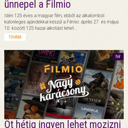
ünnepel a Filmio
Idén 125 éves a magyar film, ebből az alkalomból
különleges ajándékkal készül a Filmio: április 27. és május
10. között 125 hazai alkotást lehet…
TOVÁBB
hír
Öt hétig ingyen lehet mozizni