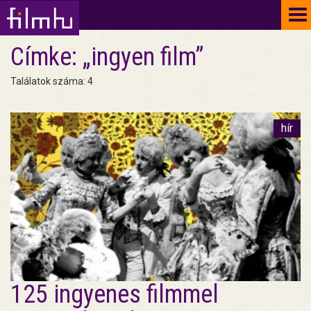
To
na
Címke: „ingyen film”
Találatok száma: 4
hír
125 ingyenes filmmel