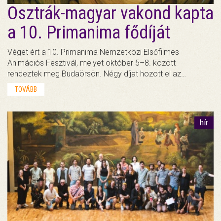
Osztrák-magyar vakond kapta
a 10. Primanima fődíját
Véget ért a 10. Primanima Nemzetközi Elsőfilmes
Animációs Fesztivál, melyet október 5–8. között
rendeztek meg Budaörsön. Négy díjat hozott el az…
TOVÁBB
hír