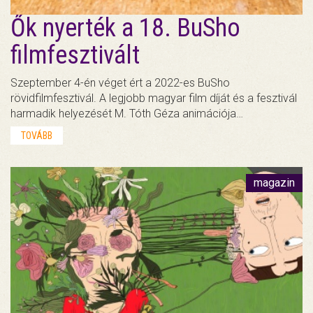
Ők nyerték a 18. BuSho
filmfesztivált
Szeptember 4-én véget ért a 2022-es BuSho
rövidfilmfesztivál. A legjobb magyar film díját és a fesztivál
harmadik helyezését M. Tóth Géza animációja…
TOVÁBB
magazin