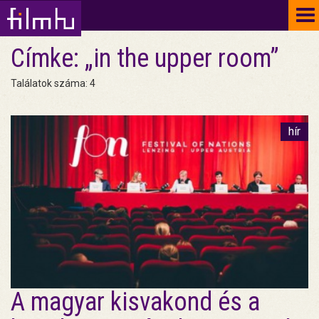
To
na
Címke: „in the upper room”
Találatok száma: 4
hír
A magyar kisvakond és a