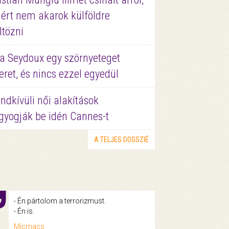
ért nem akarok külföldre
ltözni
a Seydoux egy szörnyeteget
eret, és nincs ezzel egyedül
ndkívüli női alakítások
gyogják be idén Cannes-t
A TELJES DOSSZIÉ
- Én pártolom a terrorizmust.
- Én is.
Micmacs