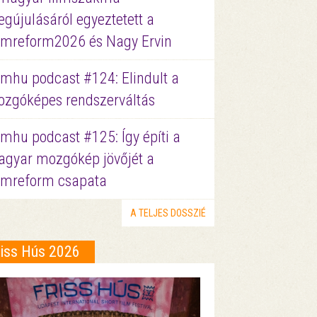
gújulásáról egyeztetett a
lmreform2026 és Nagy Ervin
lmhu podcast #124: Elindult a
zgóképes rendszerváltás
lmhu podcast #125: Így építi a
gyar mozgókép jövőjét a
lmreform csapata
A TELJES DOSSZIÉ
riss Hús 2026