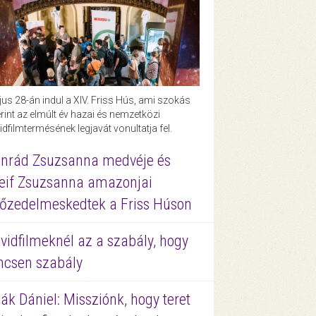
us 28-án indul a XIV. Friss Hús, ami szokás
rint az elmúlt év hazai és nemzetközi
idfilmtermésének legjavát vonultatja fel.
nrád Zsuzsanna medvéje és
eif Zsuzsanna amazonjai
őzedelmeskedtek a Friss Húson
vidfilmeknél az a szabály, hogy
ncsen szabály
ák Dániel: Missziónk, hogy teret