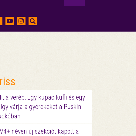
riss
li, a veréb, Egy kupac kufli és egy
lgy várja a gyerekeket a Puskin
uckóban
V4+ néven új szekciót kapott a