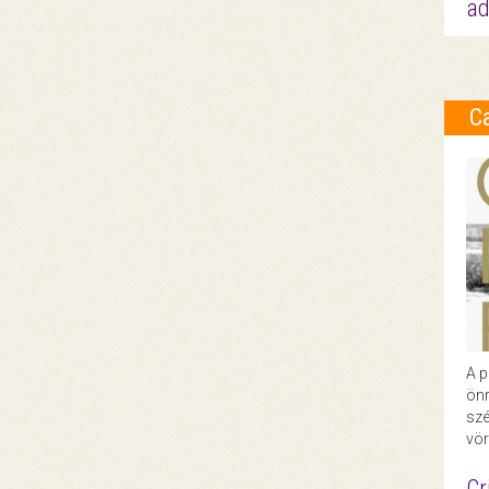
ad
C
A p
önr
szé
vör
Cr