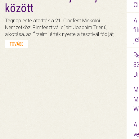
Ci
között
A
Tegnap este átadták a 21. Cinefest Miskolci
Nemzetközi Filmfesztivál díjait: Joachim Trier új
fi
alkotása, az Érzelmi érték nyerte a fesztivál fődíját,…
je
TOVÁBB
R
3
D
Me
M
W
A 
ve