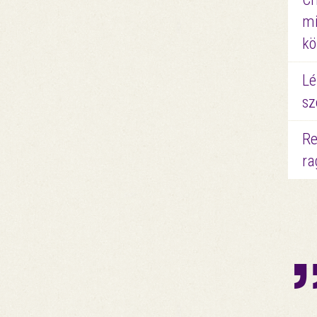
mi
kö
Lé
sz
Re
ra