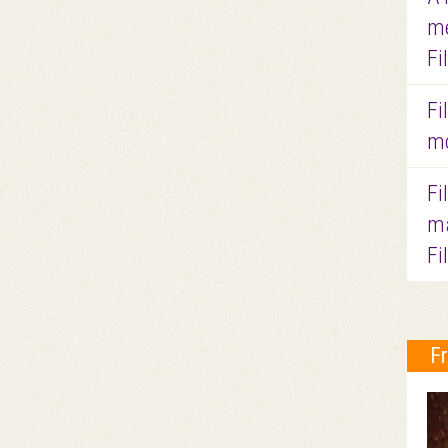
me
Fi
Fi
mo
Fi
ma
Fi
F