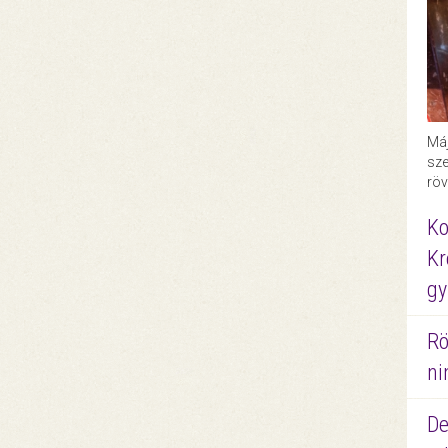
Máj
sze
röv
Ko
Kr
gy
Rö
ni
De