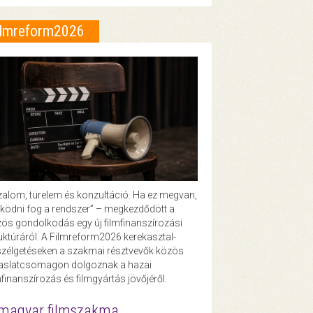
ilmreform2026
zalom, türelem és konzultáció. Ha ez megvan,
ödni fog a rendszer” – megkezdődött a
ös gondolkodás egy új filmfinanszírozási
uktúráról. A Filmreform2026 kerekasztal-
zélgetéseken a szakmai résztvevők közös
vaslatcsomagon dolgoznak a hazai
mfinanszírozás és filmgyártás jövőjéről.
magyar filmszakma