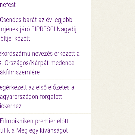
nefest
 Csendes barát az év legjobb
lmjének járó FIPRESCI Nagydíj
löltjei között
ekordszámú nevezés érkezett a
3. Országos/Kárpát-medencei
iákfilmszemlére
gérkezett az első előzetes a
agyarországon forgatott
ickerhez
Filmpikniken premier előtt
títik a Még egy kívánságot