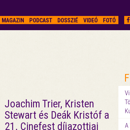
MAGAZIN
PODCAST
DOSSZIÉ
VIDEÓ
FOTÓ
F
Vi
Joachim Trier, Kristen
Tö
K
Stewart és Deák Kristóf a
21. Cinefest díjazottjai
A 