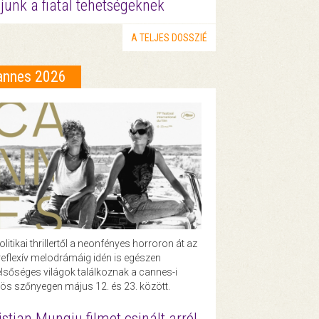
junk a fiatal tehetségeknek
A TELJES DOSSZIÉ
annes 2026
olitikai thrillertől a neonfényes horroron át az
eflexív melodrámáig idén is egészen
lsőséges világok találkoznak a cannes-i
ös szőnyegen május 12. és 23. között.
istian Mungiu filmet csinált arról,