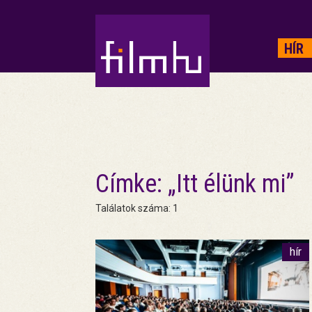
HIRDETÉS
HÍR
Címke: „Itt élünk mi”
Találatok száma: 1
hír