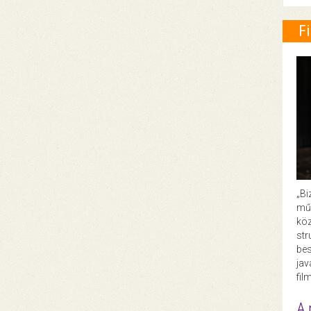
F
„Bi
műk
köz
str
bes
ja
fil
A 