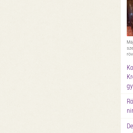
Máj
sze
röv
Ko
Kr
gy
Rö
ni
De