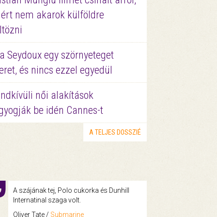
ért nem akarok külföldre
ltözni
a Seydoux egy szörnyeteget
eret, és nincs ezzel egyedül
ndkívüli női alakítások
gyogják be idén Cannes-t
A TELJES DOSSZIÉ
A szájának tej, Polo cukorka és Dunhill
Internatinal szaga volt.
Oliver Tate /
Submarine