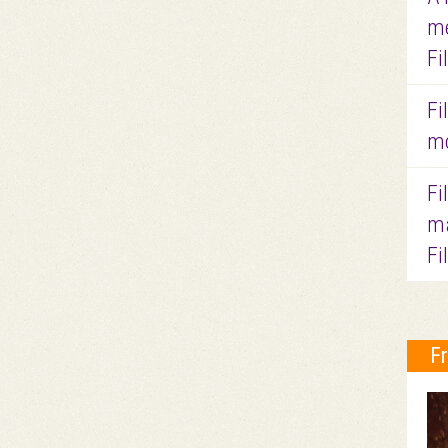
me
Fi
Fi
mo
Fi
ma
Fi
F