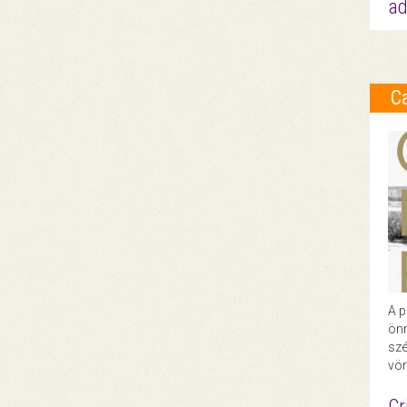
ad
C
A p
önr
szé
vör
Cr