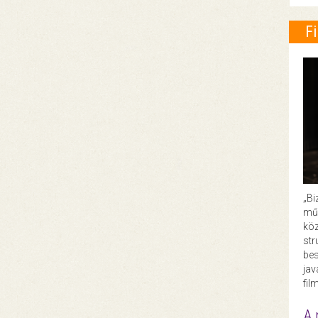
F
„Bi
műk
köz
str
bes
ja
fil
A 