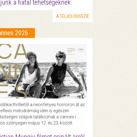
junk a fiatal tehetségeknek
A TELJES DOSSZIÉ
annes 2026
olitikai thrillertől a neonfényes horroron át az
eflexív melodrámáig idén is egészen
lsőséges világok találkoznak a cannes-i
ös szőnyegen május 12. és 23. között.
istian Mungiu filmet csinált arról,