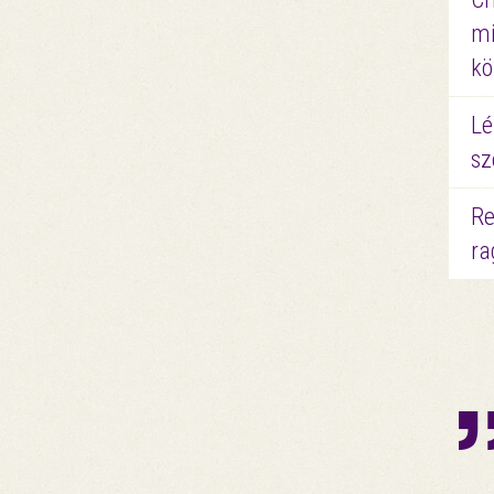
mi
kö
Lé
sz
Re
ra