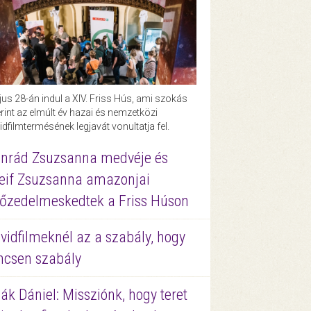
us 28-án indul a XIV. Friss Hús, ami szokás
rint az elmúlt év hazai és nemzetközi
idfilmtermésének legjavát vonultatja fel.
nrád Zsuzsanna medvéje és
eif Zsuzsanna amazonjai
őzedelmeskedtek a Friss Húson
vidfilmeknél az a szabály, hogy
ncsen szabály
ák Dániel: Missziónk, hogy teret