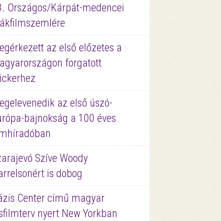
3. Országos/Kárpát-medencei
iákfilmszemlére
gérkezett az első előzetes a
agyarországon forgatott
ickerhez
egelevenedik az első úszó-
urópa-bajnokság a 100 éves
ilmhíradóban
zarajevó Szíve Woody
rrelsonért is dobog
ázis Center című magyar
sfilmterv nyert New Yorkban