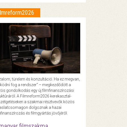
ilmreform2026
zalom, türelem és konzultáció. Ha ez megvan,
ödni fog a rendszer” – megkezdődött a
ös gondolkodás egy új filmfinanszírozási
uktúráról. A Filmreform2026 kerekasztal-
zélgetéseken a szakmai résztvevők közös
vaslatcsomagon dolgoznak a hazai
mfinanszírozás és filmgyártás jövőjéről.
magyar filmszakma