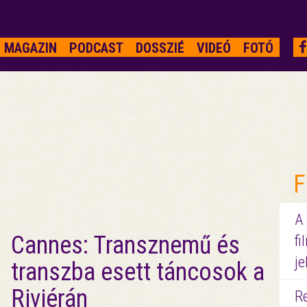
MAGAZIN
PODCAST
DOSSZIÉ
VIDEÓ
FOTÓ
F
A
Cannes: Transznemű és
fi
je
transzba esett táncosok a
Riviérán
R