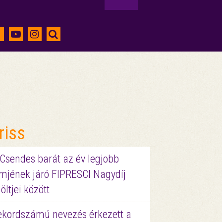
riss
 Csendes barát az év legjobb
lmjének járó FIPRESCI Nagydíj
löltjei között
ekordszámú nevezés érkezett a