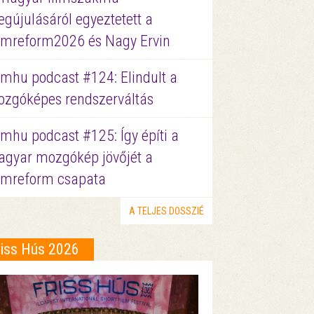
gújulásáról egyeztetett a
lmreform2026 és Nagy Ervin
lmhu podcast #124: Elindult a
zgóképes rendszerváltás
lmhu podcast #125: Így építi a
gyar mozgókép jövőjét a
lmreform csapata
A TELJES DOSSZIÉ
riss Hús 2026