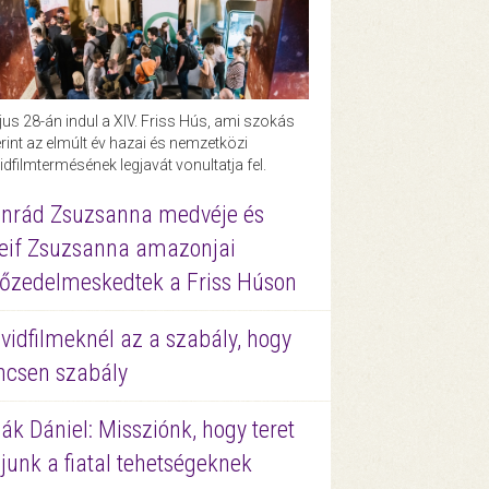
us 28-án indul a XIV. Friss Hús, ami szokás
rint az elmúlt év hazai és nemzetközi
idfilmtermésének legjavát vonultatja fel.
nrád Zsuzsanna medvéje és
eif Zsuzsanna amazonjai
őzedelmeskedtek a Friss Húson
vidfilmeknél az a szabály, hogy
ncsen szabály
ák Dániel: Missziónk, hogy teret
junk a fiatal tehetségeknek