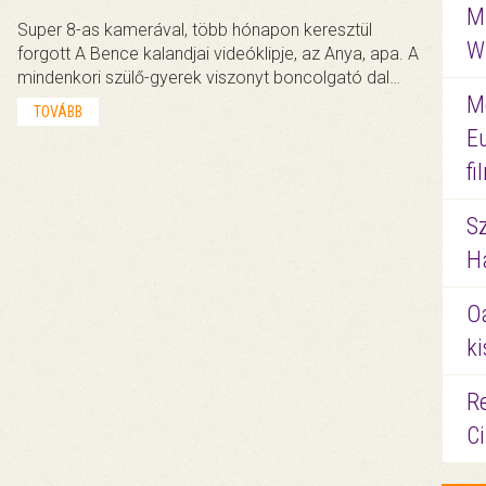
M
Super 8-as kamerával, több hónapon keresztül
W
forgott A Bence kalandjai videóklipje, az Anya, apa. A
mindenkori szülő-gyerek viszonyt boncolgató dal…
M
TOVÁBB
E
f
S
Ha
O
ki
Re
C