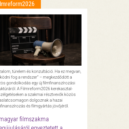
ilmreform2026
zalom, türelem és konzultáció. Ha ez megvan,
ödni fog a rendszer” – megkezdődött a
ös gondolkodás egy új filmfinanszírozási
uktúráról. A Filmreform2026 kerekasztal-
zélgetéseken a szakmai résztvevők közös
vaslatcsomagon dolgoznak a hazai
mfinanszírozás és filmgyártás jövőjéről.
magyar filmszakma
gújulásáról egyeztetett a