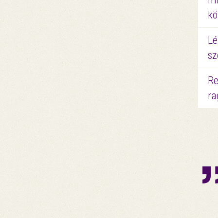
kö
Lé
sz
Re
ra