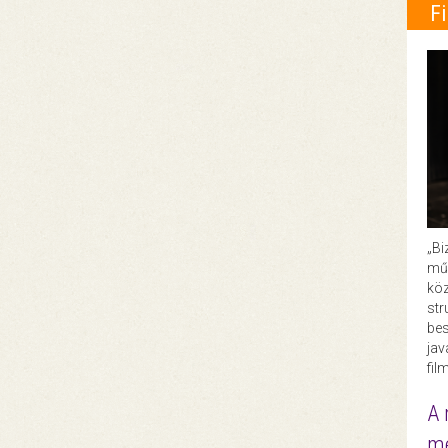
F
„Bi
műk
köz
str
bes
ja
fil
A 
me