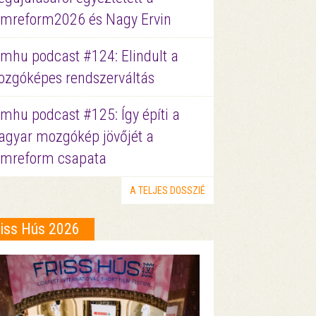
lmreform2026 és Nagy Ervin
lmhu podcast #124: Elindult a
zgóképes rendszerváltás
lmhu podcast #125: Így építi a
gyar mozgókép jövőjét a
lmreform csapata
A TELJES DOSSZIÉ
riss Hús 2026