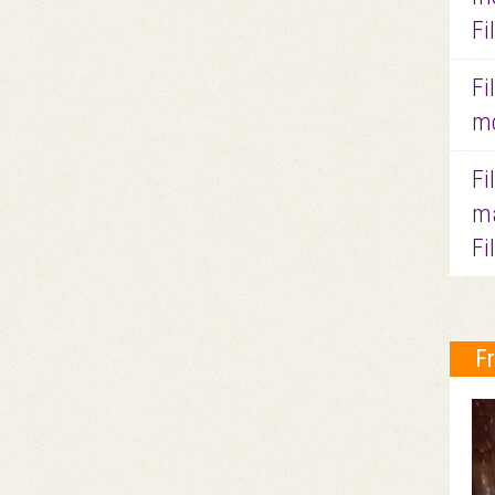
Fi
Fi
mo
Fi
ma
Fi
F