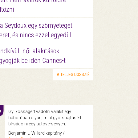
ltözni
a Seydoux egy szörnyeteget
eret, és nincs ezzel egyedül
ndkívüli női alakítások
gyogják be idén Cannes-t
A TELJES DOSSZIÉ
Gyilkosságért vádolni valakit egy
háborúban olyan, mint gyorshajtásért
bírságolni egy autóversenyen.
Benjamin L. Willard kapitány /