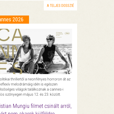
A TELJES DOSSZIÉ
annes 2026
olitikai thrillertől a neonfényes horroron át az
eflexív melodrámáig idén is egészen
lsőséges világok találkoznak a cannes-i
ös szőnyegen május 12. és 23. között.
istian Mungiu filmet csinált arról,
ért nem akarok külföldre