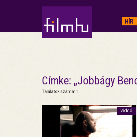
HIRDETÉS
HÍR
Címke: „Jobbágy Ben
Találatok száma: 1
videó