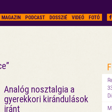
MAGAZIN
PODCAST
DOSSZIÉ
VIDEÓ
FOTÓ
ce”
F
R
Analóg nosztalgia a
3
D
gyerekkori kirándulások
iránt
Me