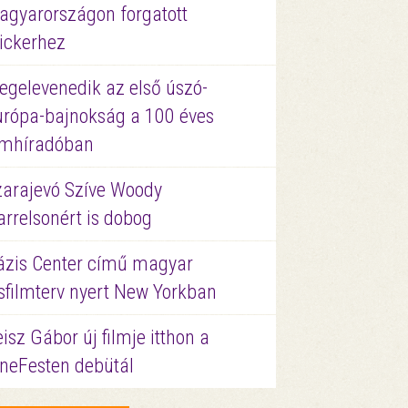
agyarországon forgatott
ickerhez
egelevenedik az első úszó-
urópa-bajnokság a 100 éves
ilmhíradóban
zarajevó Szíve Woody
rrelsonért is dobog
ázis Center című magyar
sfilmterv nyert New Yorkban
isz Gábor új filmje itthon a
ineFesten debütál