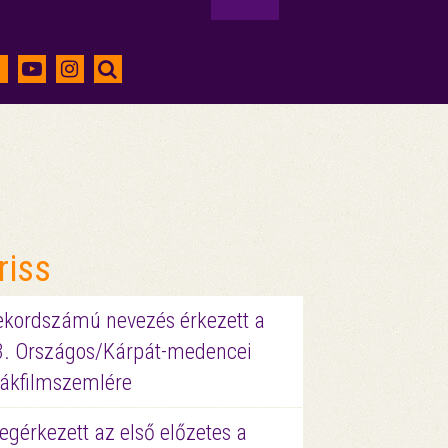
riss
ekordszámú nevezés érkezett a
3. Országos/Kárpát-medencei
iákfilmszemlére
gérkezett az első előzetes a