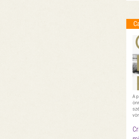
C
A p
önr
szé
vör
Cr
mi