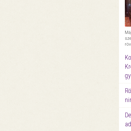
Máj
sze
röv
Ko
Kr
gy
Rö
ni
De
ad