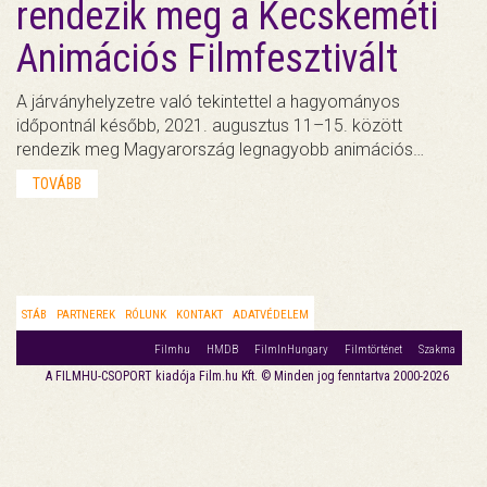
rendezik meg a Kecskeméti
Animációs Filmfesztivált
A járványhelyzetre való tekintettel a hagyományos
időpontnál később, 2021. augusztus 11–15. között
rendezik meg Magyarország legnagyobb animációs…
TOVÁBB
STÁB
PARTNEREK
RÓLUNK
KONTAKT
ADATVÉDELEM
Filmhu
HMDB
FilmInHungary
Filmtörténet
Szakma
A FILMHU-CSOPORT kiadója Film.hu Kft. © Minden jog fenntartva 2000-2026