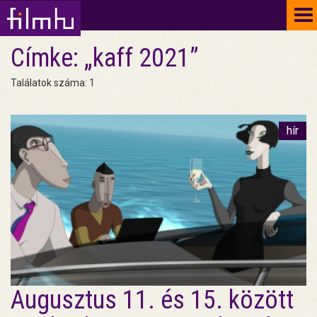
To
na
Címke: „kaff 2021”
Találatok száma: 1
hír
Augusztus 11. és 15. között