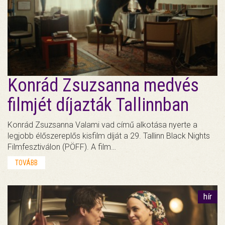
Konrád Zsuzsanna medvés
filmjét díjazták Tallinnban
Konrád Zsuzsanna Valami vad című alkotása nyerte a
legjobb élőszereplős kisfilm díját a 29. Tallinn Black Nights
Filmfesztiválon (PÖFF). A film…
TOVÁBB
hír