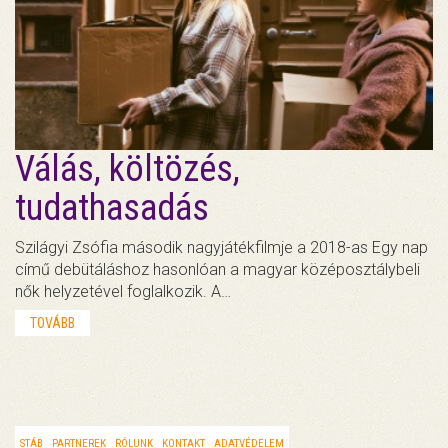
Válás, költözés,
tudathasadás
Szilágyi Zsófia második nagyjátékfilmje a 2018-as Egy nap
című debütáláshoz hasonlóan a magyar középosztálybeli
nők helyzetével foglalkozik. A…
TOVÁBB
STÁB
PARTNEREK
RÓLUNK
KONTAKT
ADATVÉDELEM