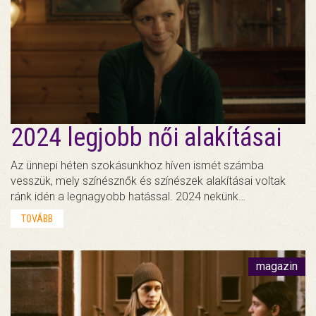
2024 legjobb női alakításai
Az ünnepi héten szokásunkhoz híven ismét számba
vesszük, mely színésznők és színészek alakításai voltak
ránk idén a legnagyobb hatással. 2024 nekünk…
TOVÁBB
magazin