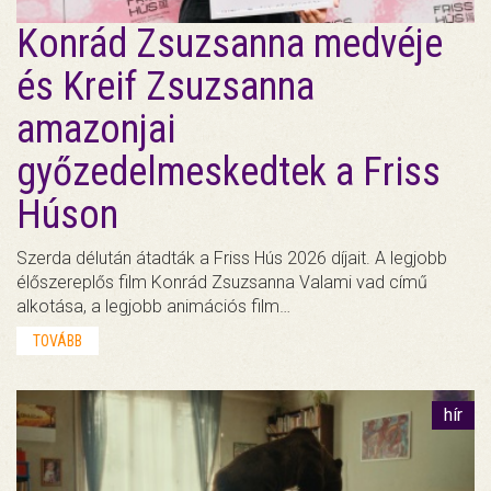
Konrád Zsuzsanna medvéje
és Kreif Zsuzsanna
amazonjai
győzedelmeskedtek a Friss
Húson
Szerda délután átadták a Friss Hús 2026 díjait. A legjobb
élőszereplős film Konrád Zsuzsanna Valami vad című
alkotása, a legjobb animációs film…
TOVÁBB
hír