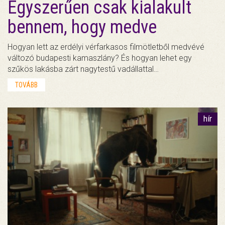
Egyszerűen csak kialakult
bennem, hogy medve
Hogyan lett az erdélyi vérfarkasos filmötletből medvévé
változó budapesti kamaszlány? És hogyan lehet egy
szűkös lakásba zárt nagytestű vadállattal…
TOVÁBB
hír