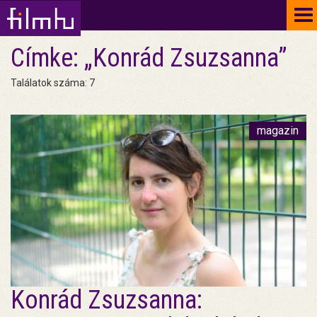
To
na
Címke: „Konrád Zsuzsanna”
Találatok száma: 7
magazin
Konrád Zsuzsanna: