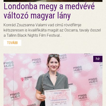
Londonba megy a medvévé
változó magyar lány
Konrád Zsuzsanna Valami vad című rövidfilmje
kétszeresen is kvailifikálta magát az Oscarra, tavaly ősszel
a Tallinn Black Nights Film Festival…
TOVÁBB
hír