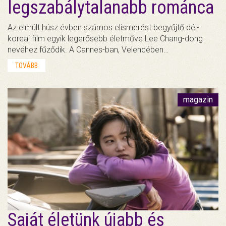
legszabálytalanabb románca
Az elmúlt húsz évben számos elismerést begyűjtő dél-
koreai film egyik legerősebb életműve Lee Chang-dong
nevéhez fűződik. A Cannes-ban, Velencében…
TOVÁBB
magazin
Saját életünk újabb és