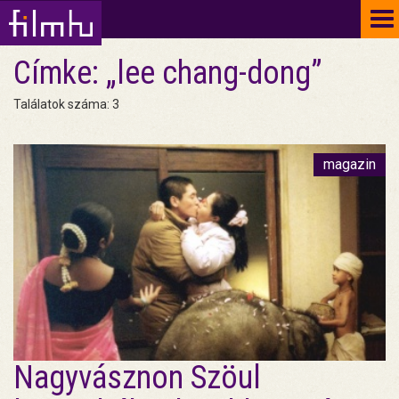
To
na
Címke: „lee chang-dong”
Találatok száma: 3
magazin
Nagyvásznon Szöul