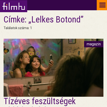
To
na
Címke: „Lelkes Botond”
Találatok száma: 1
magazin
Tízéves feszültségek