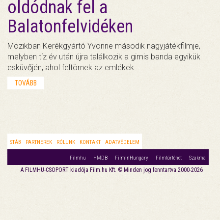
oldódnak fel a
Balatonfelvidéken
Mozikban Kerékgyártó Yvonne második nagyjátékfilmje,
melyben tíz év után újra találkozik a gimis banda egyikük
esküvőjén, ahol feltörnek az emlékek…
TOVÁBB
STÁB
PARTNEREK
RÓLUNK
KONTAKT
ADATVÉDELEM
Filmhu
HMDB
FilmInHungary
Filmtörténet
Szakma
A FILMHU-CSOPORT kiadója Film.hu Kft. © Minden jog fenntartva 2000-2026