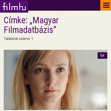
To
na
Címke: „Magyar
Filmadatbázis”
Találatok száma: 1
hír