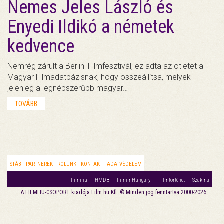
Nemes Jeles László és
Enyedi Ildikó a németek
kedvence
Nemrég zárult a Berlini Filmfesztivál, ez adta az ötletet a
Magyar Filmadatbázisnak, hogy összeállítsa, melyek
jelenleg a legnépszerűbb magyar…
TOVÁBB
STÁB
PARTNEREK
RÓLUNK
KONTAKT
ADATVÉDELEM
Filmhu
HMDB
FilmInHungary
Filmtörténet
Szakma
A FILMHU-CSOPORT kiadója Film.hu Kft. © Minden jog fenntartva 2000-2026