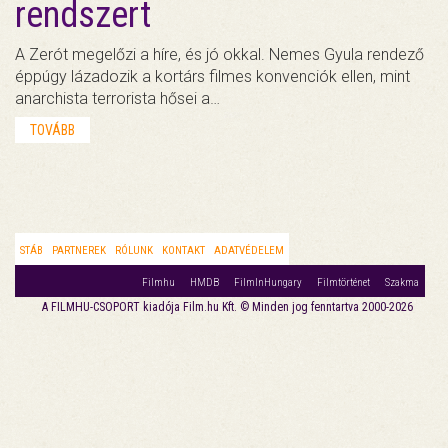
rendszert
A Zerót megelőzi a híre, és jó okkal. Nemes Gyula rendező
éppúgy lázadozik a kortárs filmes konvenciók ellen, mint
anarchista terrorista hősei a…
TOVÁBB
STÁB
PARTNEREK
RÓLUNK
KONTAKT
ADATVÉDELEM
Filmhu
HMDB
FilmInHungary
Filmtörténet
Szakma
A FILMHU-CSOPORT kiadója Film.hu Kft. © Minden jog fenntartva 2000-2026