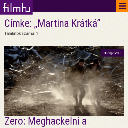
To
na
Címke: „Martina Krátká”
Találatok száma: 1
magazin
Zero: Meghackelni a