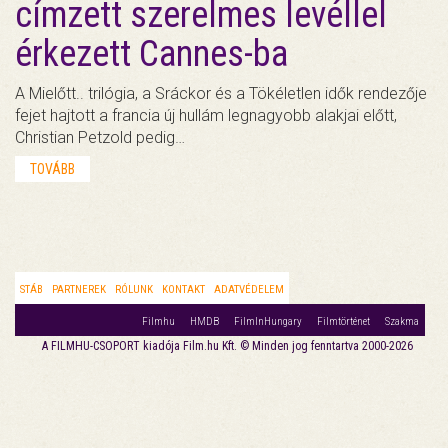
címzett szerelmes levéllel
érkezett Cannes-ba
A Mielőtt.. trilógia, a Sráckor és a Tökéletlen idők rendezője
fejet hajtott a francia új hullám legnagyobb alakjai előtt,
Christian Petzold pedig…
TOVÁBB
STÁB
PARTNEREK
RÓLUNK
KONTAKT
ADATVÉDELEM
Filmhu
HMDB
FilmInHungary
Filmtörténet
Szakma
A FILMHU-CSOPORT kiadója Film.hu Kft. © Minden jog fenntartva 2000-2026