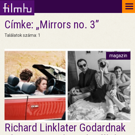
To
na
Címke: „Mirrors no. 3”
Találatok száma: 1
magazin
Richard Linklater Godardnak