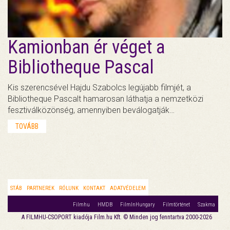
Kamionban ér véget a
Bibliotheque Pascal
Kis szerencsével Hajdu Szabolcs legújabb filmjét, a
Bibliotheque Pascalt hamarosan láthatja a nemzetközi
fesztiválközönség, amennyiben beválogatják…
TOVÁBB
STÁB
PARTNEREK
RÓLUNK
KONTAKT
ADATVÉDELEM
Filmhu
HMDB
FilmInHungary
Filmtörténet
Szakma
A FILMHU-CSOPORT kiadója Film.hu Kft. © Minden jog fenntartva 2000-2026