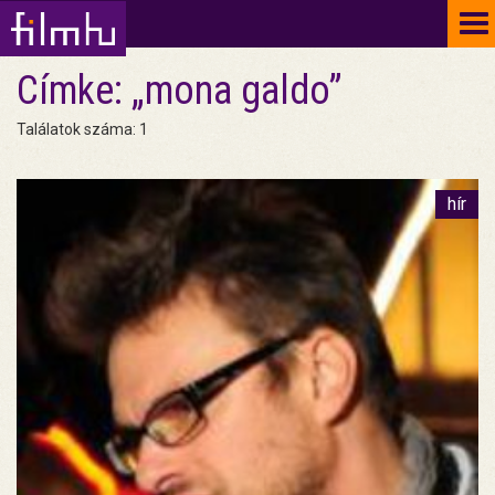
To
na
Címke: „mona galdo”
Találatok száma: 1
hír