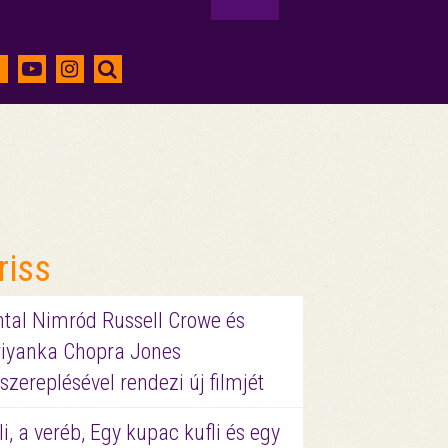
riss
ntal Nimród Russell Crowe és
riyanka Chopra Jones
szereplésével rendezi új filmjét
li, a veréb, Egy kupac kufli és egy