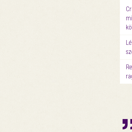
Cr
mi
kö
Lé
sz
Re
ra