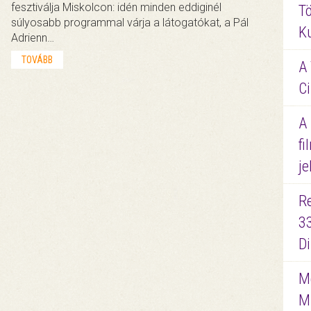
fesztiválja Miskolcon: idén minden eddiginél
Tö
súlyosabb programmal várja a látogatókat, a Pál
K
Adrienn…
TOVÁBB
A 
Ci
A
fi
je
R
3
D
Me
M