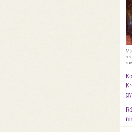
Máj
sze
röv
Ko
Kr
gy
Rö
ni