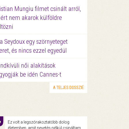
istian Mungiu filmet csinált arról,
ért nem akarok külföldre
ltözni
a Seydoux egy szörnyeteget
eret, és nincs ezzel egyedül
ndkívüli női alakítások
gyogják be idén Cannes-t
A TELJES DOSSZIÉ
Ez volt a legszórakoztatóbb dolog
életemben, amit nevetés nélkül csináltam