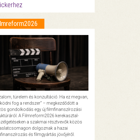
ickerhez
ilmreform2026
zalom, türelem és konzultáció. Ha ez megvan,
ödni fog a rendszer” – megkezdődött a
ös gondolkodás egy új filmfinanszírozási
uktúráról. A Filmreform2026 kerekasztal-
zélgetéseken a szakmai résztvevők közös
vaslatcsomagon dolgoznak a hazai
mfinanszírozás és filmgyártás jövőjéről.