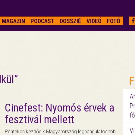
MAGAZIN
PODCAST
DOSSZIÉ
VIDEÓ
FOTÓ
lkül”
F
A
Cinefest: Nyomós érvek a
P
fő
fesztivál mellett
Vi
Pénteken kezdődik Magyarország leghangulatosabb