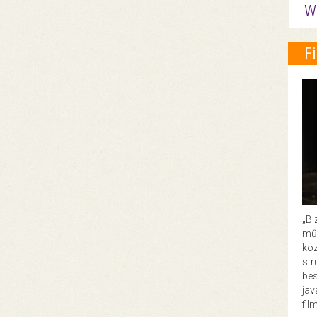
W
F
„Bi
műk
köz
str
bes
ja
fil