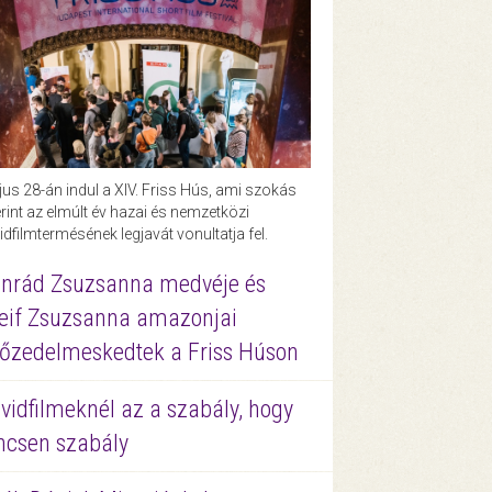
us 28-án indul a XIV. Friss Hús, ami szokás
rint az elmúlt év hazai és nemzetközi
idfilmtermésének legjavát vonultatja fel.
nrád Zsuzsanna medvéje és
eif Zsuzsanna amazonjai
őzedelmeskedtek a Friss Húson
vidfilmeknél az a szabály, hogy
ncsen szabály