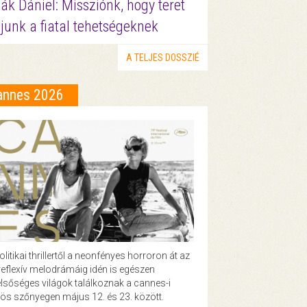
ák Dániel: Missziónk, hogy teret
junk a fiatal tehetségeknek
A TELJES DOSSZIÉ
annes 2026
olitikai thrillertől a neonfényes horroron át az
eflexív melodrámáig idén is egészen
lsőséges világok találkoznak a cannes-i
ös szőnyegen május 12. és 23. között.