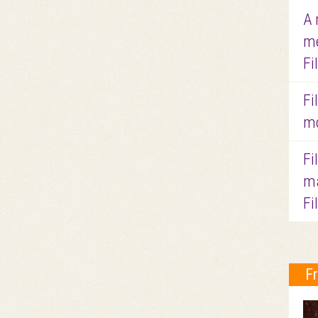
A 
me
Fi
Fi
mo
Fi
ma
Fi
F