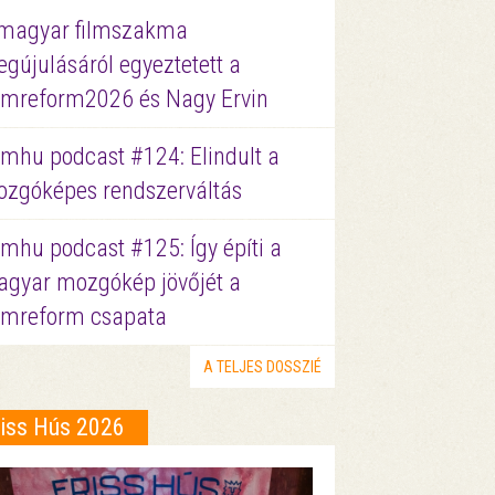
magyar filmszakma
gújulásáról egyeztetett a
lmreform2026 és Nagy Ervin
lmhu podcast #124: Elindult a
zgóképes rendszerváltás
lmhu podcast #125: Így építi a
gyar mozgókép jövőjét a
lmreform csapata
A TELJES DOSSZIÉ
riss Hús 2026