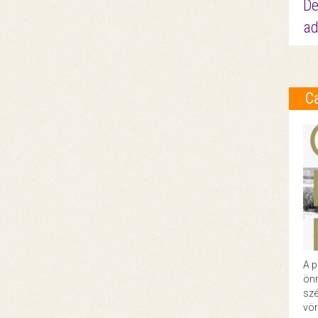
De
ad
C
A p
önr
szé
vör