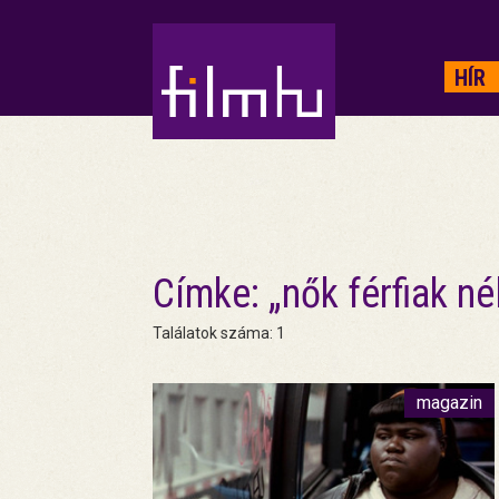
HIRDETÉS
HÍR
Címke: „nők férfiak né
Találatok száma: 1
magazin