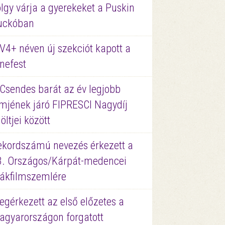
lgy várja a gyerekeket a Puskin
uckóban
V4+ néven új szekciót kapott a
nefest
 Csendes barát az év legjobb
lmjének járó FIPRESCI Nagydíj
löltjei között
ekordszámú nevezés érkezett a
3. Országos/Kárpát-medencei
iákfilmszemlére
gérkezett az első előzetes a
agyarországon forgatott