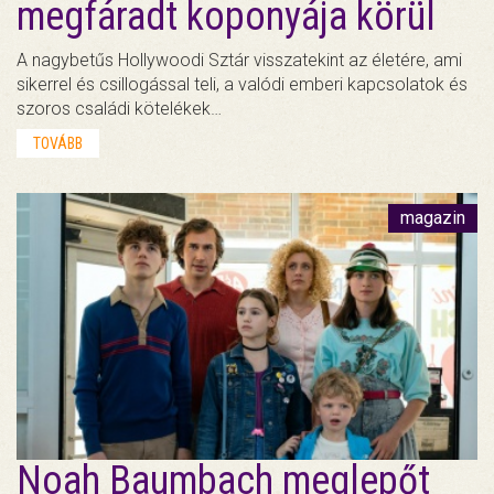
megfáradt koponyája körül
A nagybetűs Hollywoodi Sztár visszatekint az életére, ami
sikerrel és csillogással teli, a valódi emberi kapcsolatok és
szoros családi kötelékek…
TOVÁBB
magazin
Noah Baumbach meglepőt