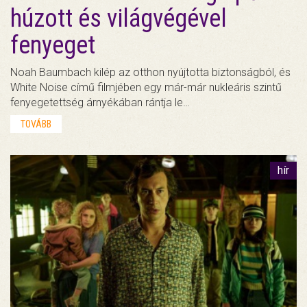
húzott és világvégével
fenyeget
Noah Baumbach kilép az otthon nyújtotta biztonságból, és
White Noise című filmjében egy már-már nukleáris szintű
fenyegetettség árnyékában rántja le…
TOVÁBB
hír