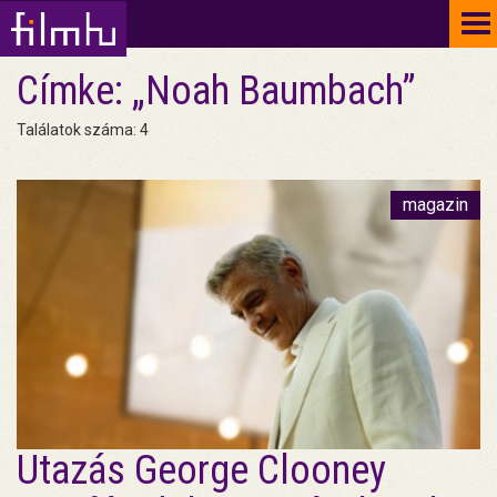
To
na
Címke: „Noah Baumbach”
Találatok száma: 4
magazin
Utazás George Clooney