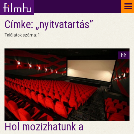
To
na
Címke: „nyitvatartás”
Találatok száma: 1
hír
Hol mozizhatunk a