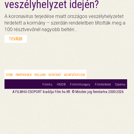
veszélyhelyzet idején?
A koronavírus terjedése miatt országos veszélyhelyzetet
hirdetett a kormány – szerdán rendeletben tiltották meg a
100 résztvevőnél nagyobb beltéri…
TOVÁBB
STÁB
PARTNEREK
RÓLUNK
KONTAKT
ADATVÉDELEM
Filmhu
HMDB
FilmInHungary
Filmtörténet
Szakma
A FILMHU-CSOPORT kiadója Film.hu Kft. © Minden jog fenntartva 2000-2026