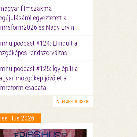
magyar filmszakma
gújulásáról egyeztetett a
lmreform2026 és Nagy Ervin
lmhu podcast #124: Elindult a
zgóképes rendszerváltás
lmhu podcast #125: Így építi a
gyar mozgókép jövőjét a
lmreform csapata
A TELJES DOSSZIÉ
riss Hús 2026