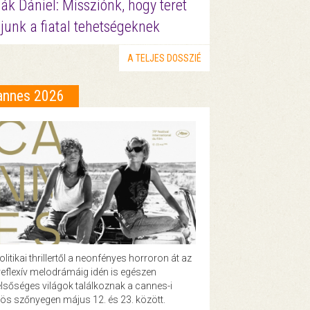
ák Dániel: Missziónk, hogy teret
junk a fiatal tehetségeknek
A TELJES DOSSZIÉ
annes 2026
olitikai thrillertől a neonfényes horroron át az
eflexív melodrámáig idén is egészen
lsőséges világok találkoznak a cannes-i
ös szőnyegen május 12. és 23. között.