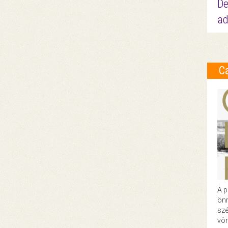
De
ad
C
A p
önr
szé
vör