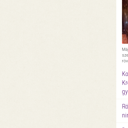
Máj
sze
röv
Ko
Kr
gy
Rö
ni