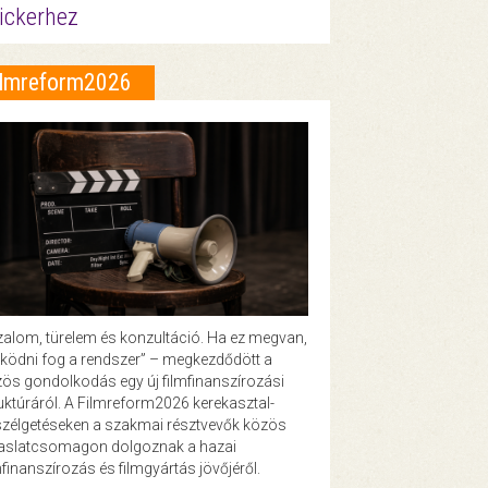
ickerhez
ilmreform2026
zalom, türelem és konzultáció. Ha ez megvan,
ödni fog a rendszer” – megkezdődött a
ös gondolkodás egy új filmfinanszírozási
uktúráról. A Filmreform2026 kerekasztal-
zélgetéseken a szakmai résztvevők közös
vaslatcsomagon dolgoznak a hazai
mfinanszírozás és filmgyártás jövőjéről.