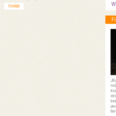
W
TOVÁBB
F
„Bi
műk
köz
str
bes
ja
fil