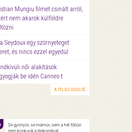
istian Mungiu filmet csinált arról,
ért nem akarok külföldre
ltözni
a Seydoux egy szörnyeteget
eret, és nincs ezzel egyedül
ndkívüli női alakítások
gyogják be idén Cannes-t
A TELJES DOSSZIÉ
Se gyönyör, se mámor, sem a hét főbűn
nem konkurál a légkondival.