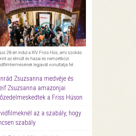
us 28-án indul a XIV. Friss Hús, ami szokás
rint az elmúlt év hazai és nemzetközi
idfilmtermésének legjavát vonultatja fel.
nrád Zsuzsanna medvéje és
eif Zsuzsanna amazonjai
őzedelmeskedtek a Friss Húson
vidfilmeknél az a szabály, hogy
ncsen szabály