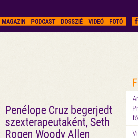
MAGAZIN
PODCAST
DOSSZIÉ
VIDEÓ
FOTÓ
F
A
Penélope Cruz begerjedt
P
fő
szexterapeutaként, Seth
Rogen Woody Allen
Vi