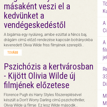
Tö
másaként veszi el a
K
kedvünket a
vendégeskedéstől
A 
Ci
A bigámia egy nyúlüreg, amibe ezúttal a Nincs baj,
drágám című előző rendezése kapcsán botrányokba
A
keveredett Olivia Wilde friss filmjének szereplői…
fi
TOVÁBB
je
Pszichózis a kertvárosban
R
- Kijött Olivia Wilde új
3
filmjének előzetese
D
Florence Pugh és Harry Styles főszereplésével
Me
készült a Don’t Worry Darling című pszichothriller,
M
Olivia Wilde új filmje. Ez lesz Wilde második…