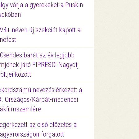
lgy várja a gyerekeket a Puskin
uckóban
V4+ néven új szekciót kapott a
nefest
 Csendes barát az év legjobb
lmjének járó FIPRESCI Nagydíj
löltjei között
ekordszámú nevezés érkezett a
3. Országos/Kárpát-medencei
iákfilmszemlére
gérkezett az első előzetes a
agyarországon forgatott