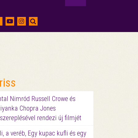
riss
ntal Nimród Russell Crowe és
riyanka Chopra Jones
szereplésével rendezi új filmjét
li, a veréb, Egy kupac kufli és egy