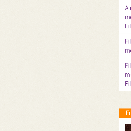
A 
me
Fi
Fi
mo
Fi
ma
Fi
F