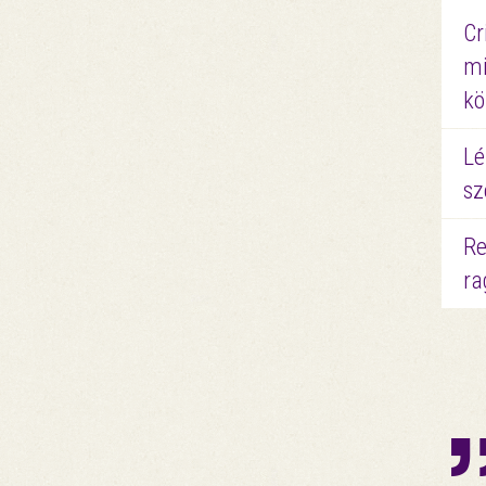
Cr
mi
kö
Lé
sz
Re
ra