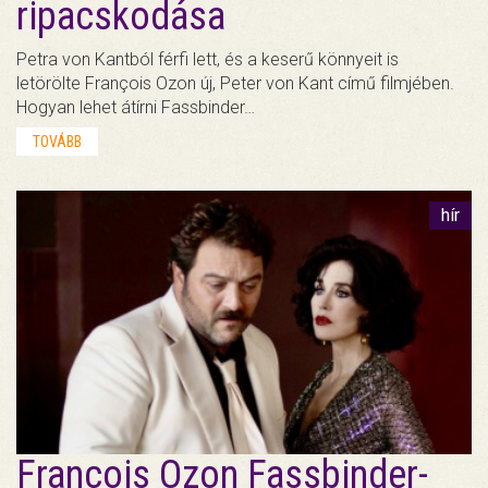
ripacskodása
Petra von Kantból férfi lett, és a keserű könnyeit is
letörölte François Ozon új, Peter von Kant című filmjében.
Hogyan lehet átírni Fassbinder…
TOVÁBB
hír
François Ozon Fassbinder-