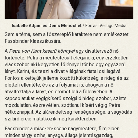
Isabelle Adjani és Denis Ménochet
/ Forrás: Vertigo Media
Sem a téma, sem a főszereplő karaktere nem emlékeztet
Fassbinder klasszikusára.
A
Petra von Kant keserű könnyei
egy divattervező nő
története. Petra a megtestesült elegancia, egy érzéketlen
viasszobor, aki kegyetlen fölénnyel tör be egy egyszerű
lányt, Karint, és teszi a divat világának fiatal csillagává.
Fontos a kettejük jelleme közötti különbség, a rideg és az
életteli ellentéte, és az a folyamat is, ahogyan a nő
átváltoztatja a lányt, és örömét leli a fölényében. A
kapcsolatukat végigkísérő szolgáló hideg szobor, szinte
mozdulatlan, észrevétlen, szótlanul kíséri végig Petra
hétköznapjait. Az alárendeltség fenségessége, a vágyódás
szilárd ereje mutatkozik meg karakterében.
Fassbinder a mise-en-scène nagymestere, filmjeiben
minden tárgy színe, anyaga, állaga jelentésgazdag,