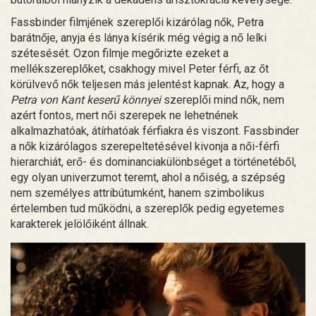
Fassbinder filmjének szereplői kizárólag nők, Petra
barátnője, anyja és lánya kísérik még végig a nő lelki
szétesését. Ozon filmje megőrizte ezeket a
mellékszereplőket, csakhogy mivel Peter férfi, az őt
körülvevő nők teljesen más jelentést kapnak. Az, hogy a
Petra von Kant keserű könnyei
szereplői mind nők, nem
azért fontos, mert női szerepek ne lehetnének
alkalmazhatóak, átírhatóak férfiakra és viszont. Fassbinder
a nők kizárólagos szerepeltetésével kivonja a női-férfi
hierarchiát, erő- és dominanciakülönbséget a történetéből,
egy olyan univerzumot teremt, ahol a nőiség, a szépség
nem személyes attribútumként, hanem szimbolikus
értelemben tud működni, a szereplők pedig egyetemes
karakterek jelölőiként állnak.