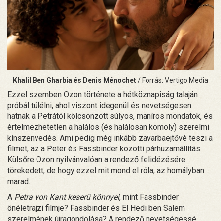
Khalil Ben Gharbia és Denis Ménochet
/ Forrás: Vertigo Media
Ezzel szemben Ozon története a hétköznapiság talaján
próbál túlélni, ahol viszont idegenül és nevetségesen
hatnak a Petrától kölcsönzött súlyos, maníros mondatok, és
értelmezhetetlen a halálos (és halálosan komoly) szerelmi
kínszenvedés. Ami pedig még inkább zavarbaejtővé teszi a
filmet, az a Peter és Fassbinder közötti párhuzamállítás.
Külsőre Ozon nyilvánvalóan a rendező felidézésére
törekedett, de hogy ezzel mit mond el róla, az homályban
marad.
A
Petra von Kant keserű könnyei
, mint Fassbinder
önéletrajzi filmje? Fassbinder és El Hedi ben Salem
szerelmének újragondolása? A rendező nevetségessé