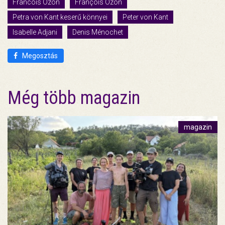
Francois Ozon
François Ozon
Petra von Kant keserű könnyei
Peter von Kant
Isabelle Adjani
Denis Ménochet
Megosztás
Még több magazin
magazin