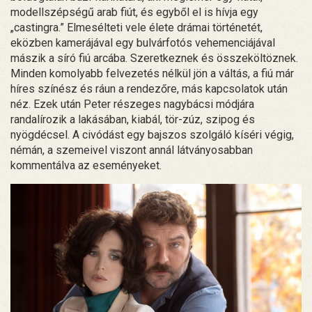
modellszépségű arab fiút, és egyből el is hívja egy
„castingra.” Elmesélteti vele élete drámai történetét,
eközben kamerájával egy bulvárfotós vehemenciájával
mászik a síró fiú arcába. Szeretkeznek és összeköltöznek.
Minden komolyabb felvezetés nélkül jön a váltás, a fiú már
híres színész és ráun a rendezőre, más kapcsolatok után
néz. Ezek után Peter részeges nagybácsi módjára
randalírozik a lakásában, kiabál, tör-zúz, szipog és
nyögdécsel. A civódást egy bajszos szolgáló kíséri végig,
némán, a szemeivel viszont annál látványosabban
kommentálva az eseményeket.