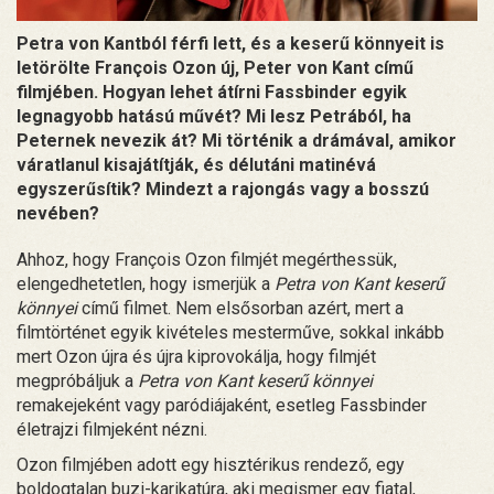
Petra von Kantból férfi lett, és a keserű könnyeit is
letörölte François Ozon új, Peter von Kant című
filmjében. Hogyan lehet átírni Fassbinder egyik
legnagyobb hatású művét? Mi lesz Petrából, ha
Peternek nevezik át? Mi történik a drámával, amikor
váratlanul kisajátítják, és délutáni matinévá
egyszerűsítik? Mindezt a rajongás vagy a bosszú
nevében?
Ahhoz, hogy François Ozon filmjét megérthessük,
elengedhetetlen, hogy ismerjük a
Petra von Kant keserű
könnyei
című filmet. Nem elsősorban azért, mert a
filmtörténet egyik kivételes mesterműve, sokkal inkább
mert Ozon újra és újra kiprovokálja, hogy filmjét
megpróbáljuk a
Petra von Kant keserű könnyei
remakejeként vagy paródiájaként, esetleg Fassbinder
életrajzi filmjeként nézni.
Ozon filmjében adott egy hisztérikus rendező, egy
boldogtalan buzi-karikatúra, aki megismer egy fiatal,