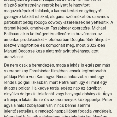
díszítő aktfestmény-reprók helyett felnagyított
magazinképeket találunk, a karcsú testeken gyöngyről
gyöngyre kitalált ruhákat, elegáns szőrméket és csavaros
parókákat pedig röcögő cowboy-szerelések helyettesítik. A
drámai képek, amelyeket Fassbinder operatőre, Michael
Ballhaus a kis költségvetés ellenére is bravúrosan, az
amerikai produkciókat – elsősorban Douglas Sirk filmjeit –
idézve világított be és komponált meg, most, 2022-ben
Manuel Dacosse keze alatt már avitt tévéhangulatot
árasztanak.
De nem csak a berendezés, maga a lakás is egészen más
szerepet kap Fassbinder filmjében, ennek legfontosabb
példája Petra von Kant ágya. Nincs hálószoba, mint egy
rendes polgári lakásban, mert Petra nem úgy él, mint egy
átlagos polgár. Ha kedve tartja, egész nap az ágyában
elnyúlva dolgozik, telefonál, vagy hanyagul dohányzik. Ágya
a trónja, a lakás dísze és az események középpontja. Peter
ágya a hálószobájában van, nincs benne semmi
jelentőségteljes, a rendező nappalijában fogadja vendégeit,
bútoraiból hiányzik a dekadens arisztokrácia kevélysége.