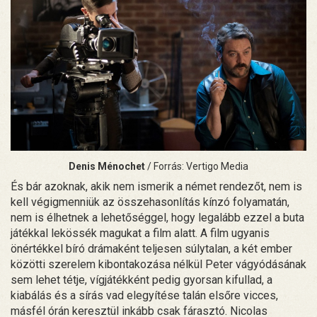
Denis Ménochet
/ Forrás: Vertigo Media
És bár azoknak, akik nem ismerik a német rendezőt, nem is
kell végigmenniük az összehasonlítás kínzó folyamatán,
nem is élhetnek a lehetőséggel, hogy legalább ezzel a buta
játékkal lekössék magukat a film alatt. A film ugyanis
önértékkel bíró drámaként teljesen súlytalan, a két ember
közötti szerelem kibontakozása nélkül Peter vágyódásának
sem lehet tétje, vígjátékként pedig gyorsan kifullad, a
kiabálás és a sírás vad elegyítése talán elsőre vicces,
másfél órán keresztül inkább csak fárasztó. Nicolas