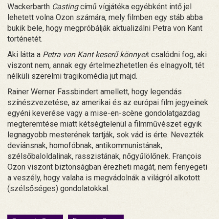
Wackerbarth
Casting
című vígjátéka egyébként intő jel
lehetett volna Ozon számára, mely filmben egy stáb abba
bukik bele, hogy megpróbálják aktualizálni Petra von Kant
történetét.
Aki látta a
Petra von Kant keserű könnyei
t csalódni fog, aki
viszont nem, annak egy értelmezhetetlen és elnagyolt, tét
nélküli szerelmi tragikomédia jut majd.
Rainer Werner Fassbindert amellett, hogy legendás
színészvezetése, az amerikai és az európai film jegyeinek
egyéni keverése vagy a mise-en-scène gondolatgazdag
megteremtése miatt kétségtelenül a filmművészet egyik
legnagyobb mesterének tartják, sok vád is érte. Nevezték
deviánsnak, homofóbnak, antikommunistának,
szélsőbaloldalinak, rasszistának, nőgyűlölőnek. François
Ozon viszont biztonságban érezheti magát, nem fenyegeti
a veszély, hogy valaha is megvádolnák a világról alkotott
(szélsőséges) gondolatokkal.