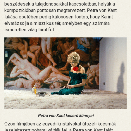
beszédesek a tulajdonosaikkal kapcsolatban, helyük a
kompozícióban pontosan megtervezett, Petra von Kant
lakása esetében pedig különösen fontos, hogy Karint
elvarázsolja a misztikus tér, amelyben egy számára
ismeretlen világ tárul fel.
Petra von Kant keserű könnyei
Ozon filmjében az egyedi kristályokat útszéli kocsmák
leselejtezett poharai váltják fel, a Petra von Kant falát