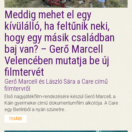
Meddig mehet el egy
kívülálló, ha feltűnik neki,
hogy egy másik családban
baj van? – Gerő Marcell
Velencében mutatja be új
filmtervét
Gerő Marcell és László Sára a Care című
filmtervről
Első nagyjátékfilm-rendezésére készül Gerő Marcell, a
Káin gyermekei című dokumentumfilm alkotója. A Care
egy Berlinből a nyári szünetre…
TOVÁBB