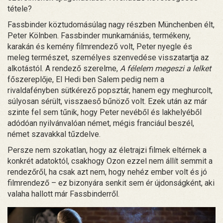
tétele?
Fassbinder köztudomásúlag nagy részben Münchenben élt,
Peter Kölnben. Fassbinder munkamániás, termékeny,
karakán és kemény filmrendező volt, Peter nyegle és
meleg természet, személyes szenvedése visszatartja az
alkotástól. A rendező szerelme,
A félelem megeszi a lelket
főszereplője, El Hedi ben Salem pedig nem a
rivaldafényben sütkérező popsztár, hanem egy meghurcolt,
súlyosan sérült, visszaeső bűnöző volt. Ezek után az már
szinte fel sem tűnik, hogy Peter nevéből és lakhelyéből
adódóan nyilvánvalóan német, mégis franciául beszél,
német szavakkal tűzdelve.
Persze nem szokatlan, hogy az életrajzi filmek eltérnek a
konkrét adatoktól, csakhogy Ozon ezzel nem állít semmit a
rendezőről, ha csak azt nem, hogy nehéz ember volt és jó
filmrendező – ez bizonyára senkit sem ér újdonságként, aki
valaha hallott már Fassbinderről.