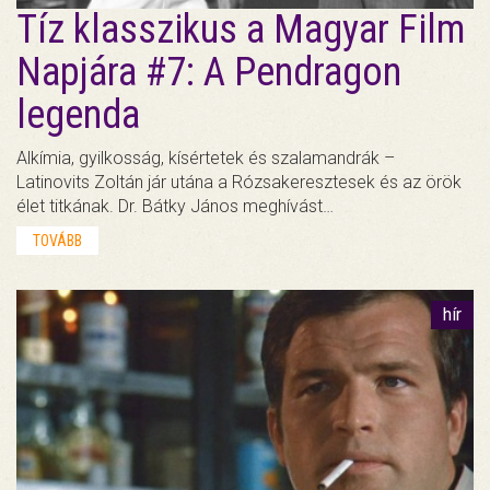
Tíz klasszikus a Magyar Film
Napjára #7: A Pendragon
legenda
Alkímia, gyilkosság, kísértetek és szalamandrák –
Latinovits Zoltán jár utána a Rózsakeresztesek és az örök
élet titkának. Dr. Bátky János meghívást…
TOVÁBB
hír