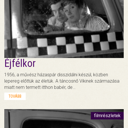
Éjfélkor
1956, a művész házaspár disszidálni készül, közben
lepereg előttük az életük. A táncosnő Vikinek származása
miatt nem termett itthon babér, de…
TOVÁBB
filmrészletek