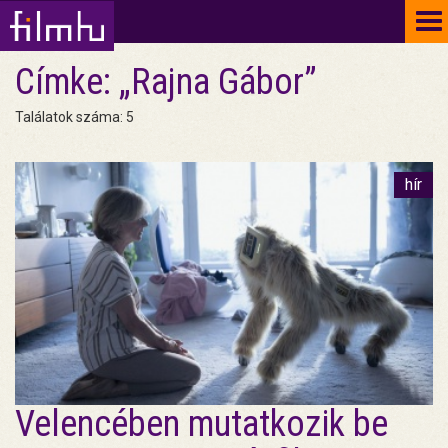
To
na
Címke: „Rajna Gábor”
Találatok száma: 5
hír
Velencében mutatkozik be